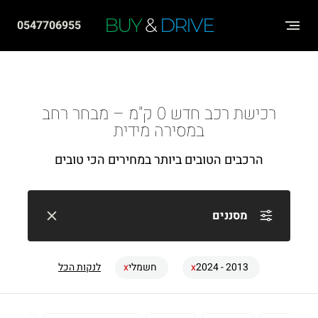
שִׂים
BUY
&
DRIVE
0547706955
לֵב:
בְּאֲתָר
זֶה
מֻפְעֶלֶת
רכישת רכב חדש 0 ק"מ – מבחר רחב
מַעֲרֶכֶת
במסירה מידית
"נָגִישׁ
הרכבים הטובים ביותר במחירים הכי טובים
בִּקְלִיק"
הַמְּסַיַּעַת
לִנְגִישׁוּת
מסננים
הָאֲתָר.
2013 - 2024
חשמלי
לנקות הכל