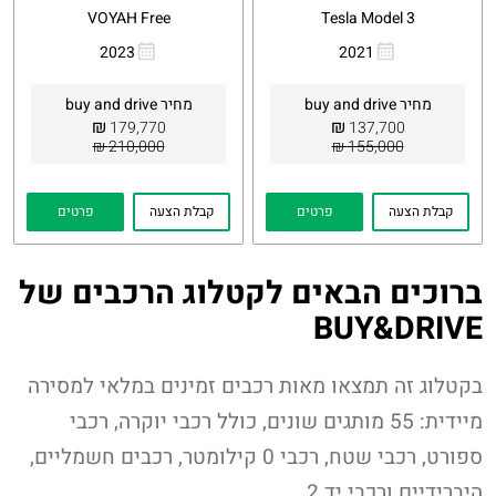
VOYAH Free
Tesla Model 3
2023
2021
העתקת
Whatsapp
העתקת
Whatsapp
קישור
קישור
מחיר buy and drive
מחיר buy and drive
₪
₪
179,770
137,700
210,000 ₪
155,000 ₪
קבלת הצעה
פרטים
קבלת הצעה
פרטים
ברוכים הבאים לקטלוג הרכבים של
BUY&DRIVE
בקטלוג זה תמצאו מאות רכבים זמינים במלאי למסירה
מיידית: 55 מותגים שונים, כולל רכבי יוקרה, רכבי
ספורט, רכבי שטח, רכבי 0 קילומטר, רכבים חשמליים,
היברידיים ורכבי יד 2.