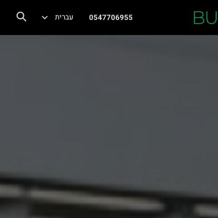
BU
עברית
0547706955