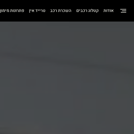
שִׂים
אודות
קטלוג רכבים
השכרת רכב
טרייד אין
פתרונות מימון
לֵב:
בְּאֲתָר
זֶה
מֻפְעֶלֶת
מַעֲרֶכֶת
"נָגִישׁ
בִּקְלִיק"
הַמְּסַיַּעַת
לִנְגִישׁוּת
הָאֲתָר.
לְחַץ
Control-
F11