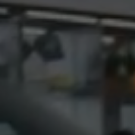
לְהַתְאָמַת
הָאֲתָר
לְעִוְורִים
הַמִּשְׁתַּמְּשִׁים
בְּתוֹכְנַת
קוֹרֵא־מָסָךְ;
לְחַץ
Control-
F10
לִפְתִיחַת
תַּפְרִיט
נְגִישׁוּת.