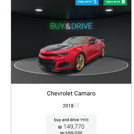
קבלת הצעה
פרטים
חדש באתר
ירידת מחיר
Chevrolet Camaro
העתקת קישור
Whatsapp
2018
מחיר buy and drive
149,770
₪
159,770 ₪