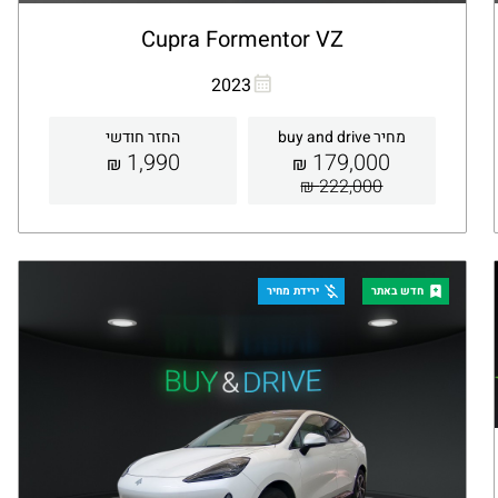
Cupra Formentor VZ
העתקת קישור
Whatsapp
2023
מחיר buy and drive
החזר חודשי
1,990
179,000
₪
₪
222,000 ₪
קבלת הצעה
פרטים
חדש באתר
ירידת מחיר