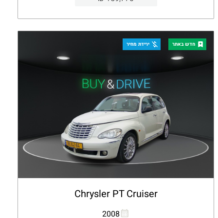
קבלת הצעה
פרטים
חדש באתר
ירידת מחיר
Chrysler PT Cruiser
העתקת קישור
Whatsapp
2008