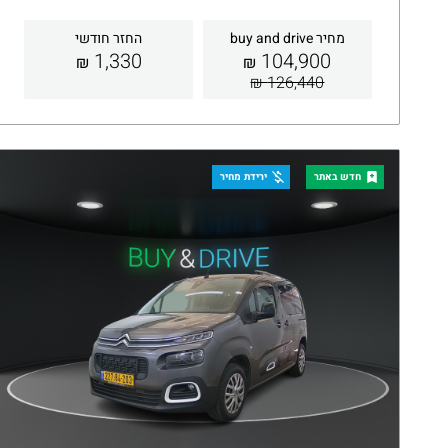
מחיר buy and drive
החזר חודשי
1,330
104,900
₪
₪
126,440 ₪
קבלת הצעה
פרטים
חדש באתר
ירידת מחיר