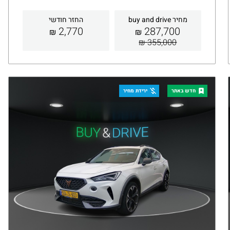
מחיר buy and drive
החזר חודשי
2,770
287,700
₪
₪
355,000 ₪
קבלת הצעה
פרטים
חדש באתר
ירידת מחיר