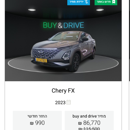
קבלת הצעה
פרטים
חדש באתר
ירידת מחיר
Chery FX
העתקת קישור
Whatsapp
2023
מחיר buy and drive
החזר חודשי
990
86,770
₪
₪
115,500 ₪