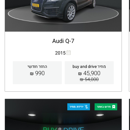
Audi Q-7
העתקת קישור
Whatsapp
2015
מחיר buy and drive
החזר חודשי
990
45,900
₪
₪
54,000 ₪
קבלת הצעה
פרטים
חדש באתר
ירידת מחיר