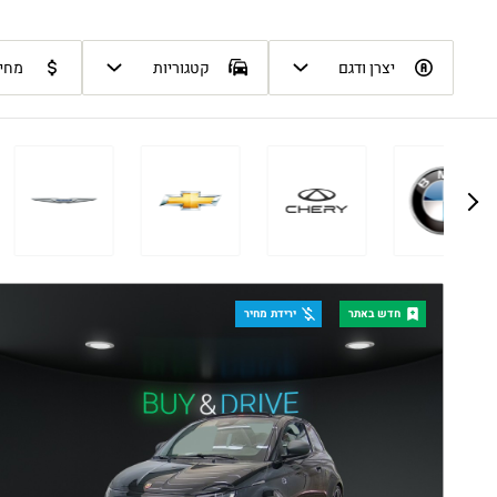
לְהַתְאָמַת
הָאֲתָר
יצרן ודגם
קטגוריות
מחיר
לְעִוְורִים
הַמִּשְׁתַּמְּשִׁים
בְּתוֹכְנַת
קוֹרֵא־מָסָךְ;
לְחַץ
Control-
F10
חדש באתר
ירידת מחיר
לִפְתִיחַת
תַּפְרִיט
נְגִישׁוּת.