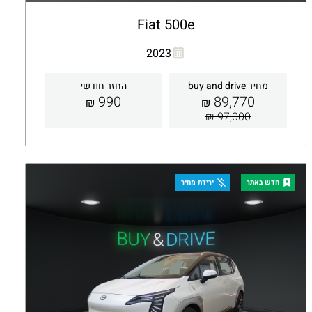
Fiat 500e
העתקת קישור
Whatsapp
2023
מחיר buy and drive
החזר חודשי
990
89,770
₪
₪
97,000 ₪
קבלת הצעה
פרטים
חדש באתר
ירידת מחיר