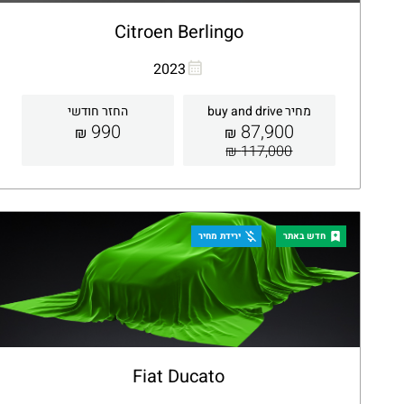
Citroen Berlingo
העתקת קישור
Whatsapp
2023
מחיר buy and drive
החזר חודשי
990
87,900
₪
₪
117,000 ₪
קבלת הצעה
פרטים
חדש באתר
ירידת מחיר
Fiat Ducato
העתקת קישור
Whatsapp