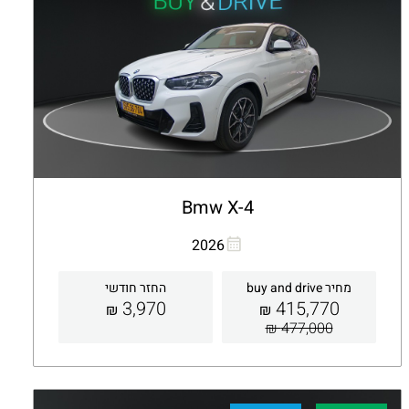
Bmw X-4
העתקת קישור
Whatsapp
2026
מחיר buy and drive
החזר חודשי
3,970
415,770
₪
₪
477,000 ₪