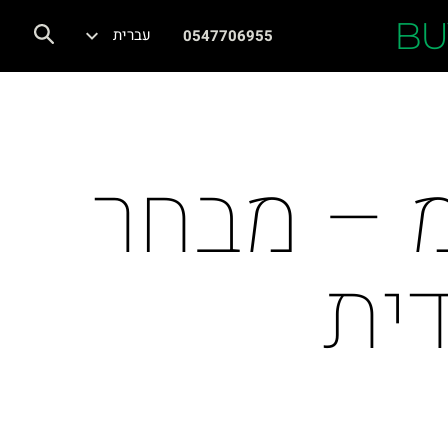
BU
עברית
0547706955
כב חדש 0 ק"מ – מבחר
ית