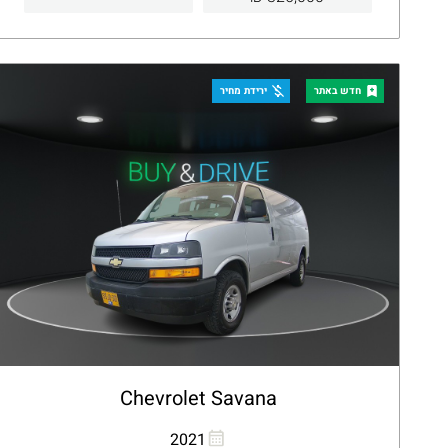
קבלת הצעה
פרטים
חדש באתר
ירידת מחיר
Chevrolet Savana
העתקת קישור
Whatsapp
2021