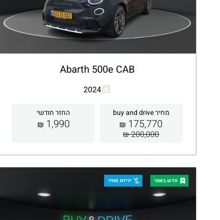
Abarth 500e CAB
העתקת קישור
Whatsapp
2024
מחיר buy and drive
החזר חודשי
1,990
175,770
₪
₪
200,000 ₪
קבלת הצעה
פרטים
חדש באתר
ירידת מחיר