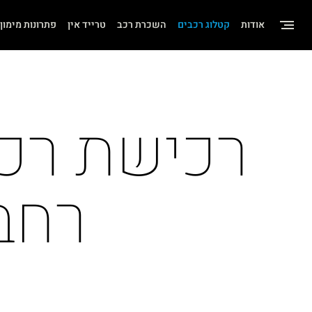
שִׂים
אודות
קטלוג רכבים
השכרת רכב
טרייד אין
פתרונות מימון
לֵב:
בְּאֲתָר
זֶה
מֻפְעֶלֶת
מַעֲרֶכֶת
"נָגִישׁ
בִּקְלִיק"
רחב
הַמְּסַיַּעַת
לִנְגִישׁוּת
הָאֲתָר.
לְחַץ
Control-
F11