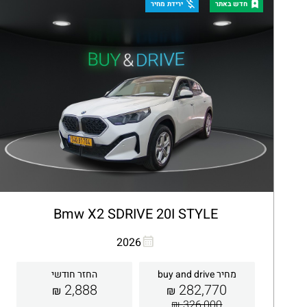
קבלת הצעה
פרטים
חדש באתר
ירידת מחיר
Bmw X2 SDRIVE 20I STYLE
העתקת קישור
Whatsapp
2026
מחיר buy and drive
החזר חודשי
2,888
282,770
₪
₪
326,000 ₪