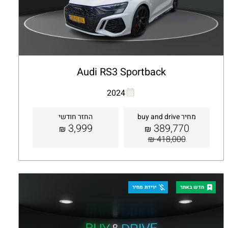
Audi RS3 Sportback
העתקת קישור
Whatsapp
2024
מחיר buy and drive
החזר חודשי
3,999
389,770
₪
₪
418,000 ₪
קבלת הצעה
פרטים
חדש באתר
ירידת מחיר