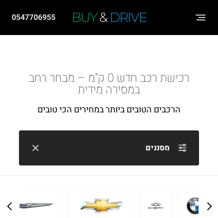
שִׂים
BUY
&
DRIVE
0547706955
לֵב:
בְּאֲתָר
זֶה
מֻפְעֶלֶת
רכישת רכב חדש 0 ק"מ – מבחר רחב
מַעֲרֶכֶת
במסירה מידית
"נָגִישׁ
הרכבים הטובים ביותר במחירים הכי טובים
בִּקְלִיק"
הַמְּסַיַּעַת
לִנְגִישׁוּת
מסננים
הָאֲתָר.