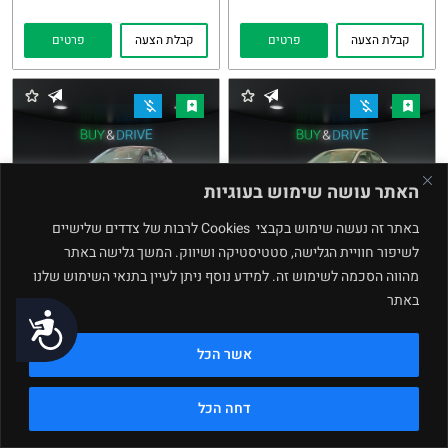
קבלת הצעה
פרטים
קבלת הצעה
פרטים
האתר עושה שימוש בעוגיות
באתר זה נעשה שימוש בקבצי Cookies לרבות של צדדים שלישיים
לשיפור חוויית הגלישה, סטטיסטיקה ושיווק. המשך גלישה באתר
Kia Rio
Kia Rio
מהווה הסכמה לשימוש זה. למידע נוסף ניתן לעיין בתנאי השימוש שלנו
2024
2024
העתקת
Whatsapp
העתקת
Whatsapp
באתר
נגישות
קישור
קישור
מחיר buy and drive
מחיר buy and drive
אשר הכל
₪
₪
69,770
73,770
103,000 ₪
103,000 ₪
דחה הכל
קבלת הצעה
פרטים
קבלת הצעה
פרטים