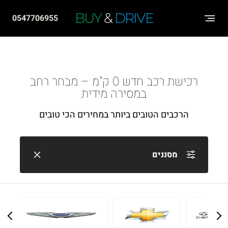
שִׂים
BUY
&
DRIVE
0547706955
לֵב:
בְּאֲתָר
זֶה
מֻפְעֶלֶת
רכישת רכב חדש 0 ק"מ – מבחר רחב
מַעֲרֶכֶת
במסירה מידית
"נָגִישׁ
הרכבים הטובים ביותר במחירים הכי טובים
בִּקְלִיק"
הַמְּסַיַּעַת
לִנְגִישׁוּת
מסננים
הָאֲתָר.