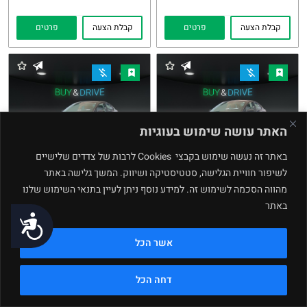
קבלת הצעה
פרטים
קבלת הצעה
פרטים
האתר עושה שימוש בעוגיות
באתר זה נעשה שימוש בקבצי Cookies לרבות של צדדים שלישיים
לשיפור חוויית הגלישה, סטטיסטיקה ושיווק. המשך גלישה באתר
Kia Rio
Kia Rio
מהווה הסכמה לשימוש זה. למידע נוסף ניתן לעיין בתנאי השימוש שלנו
2023
2024
העתקת
Whatsapp
העתקת
Whatsapp
באתר
נגישות
קישור
קישור
מחיר buy and drive
מחיר buy and drive
אשר הכל
₪
₪
64,770
69,770
89,000 ₪
103,000 ₪
דחה הכל
קבלת הצעה
פרטים
קבלת הצעה
פרטים