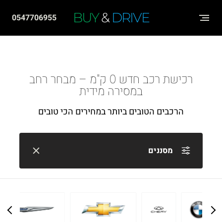
שִׂים
BUY
&
DRIVE
0547706955
לֵב:
בְּאֲתָר
זֶה
מֻפְעֶלֶת
רכישת רכב חדש 0 ק"מ – מבחר רחב
מַעֲרֶכֶת
במסירה מידית
"נָגִישׁ
הרכבים הטובים ביותר במחירים הכי טובים
בִּקְלִיק"
הַמְּסַיַּעַת
לִנְגִישׁוּת
מסננים
הָאֲתָר.