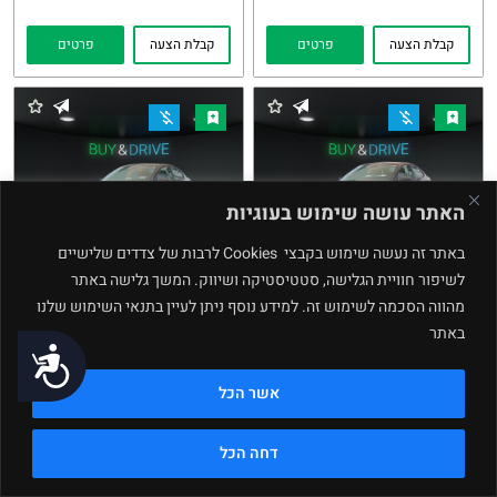
קבלת הצעה
פרטים
קבלת הצעה
פרטים
האתר עושה שימוש בעוגיות
באתר זה נעשה שימוש בקבצי Cookies לרבות של צדדים שלישיים
לשיפור חוויית הגלישה, סטטיסטיקה ושיווק. המשך גלישה באתר
Kia Rio
Kia Rio
מהווה הסכמה לשימוש זה. למידע נוסף ניתן לעיין בתנאי השימוש שלנו
2023
2024
העתקת
Whatsapp
העתקת
Whatsapp
באתר
נגישות
קישור
קישור
מחיר buy and drive
מחיר buy and drive
אשר הכל
₪
₪
64,770
69,770
89,000 ₪
103,000 ₪
דחה הכל
קבלת הצעה
פרטים
קבלת הצעה
פרטים