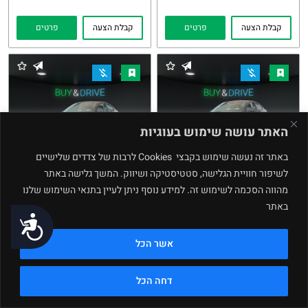
קבלת הצעה
פרטים
קבלת הצעה
פרטים
האתר עושה שימוש בעוגיות
באתר זה נעשה שימוש בקבצי Cookies לרבות של צדדים שלישיים
לשיפור חוויית הגלישה, סטטיסטיקה ושיווק. המשך גלישה באתר
Kia Rio
Kia Rio
מהווה הסכמה לשימוש זה. למידע נוסף ניתן לעיין בתנאי השימוש שלנו
2023
2024
העתקת
Whatsapp
העתקת
Whatsapp
באתר
נגישות
קישור
קישור
מחיר buy and drive
מחיר buy and drive
אשר הכל
₪
₪
64,770
69,770
89,000 ₪
103,000 ₪
דחה הכל
קבלת הצעה
פרטים
קבלת הצעה
פרטים