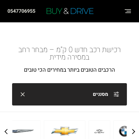
שִׂים
BUY
&
DRIVE
0547706955
לֵב:
בְּאֲתָר
זֶה
מֻפְעֶלֶת
רכישת רכב חדש 0 ק"מ – מבחר רחב
מַעֲרֶכֶת
במסירה מידית
"נָגִישׁ
הרכבים הטובים ביותר במחירים הכי טובים
בִּקְלִיק"
הַמְּסַיַּעַת
לִנְגִישׁוּת
מסננים
הָאֲתָר.