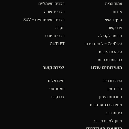
עמוד הבית
רכבים חשמליים
אודות
רכבי יד שניה
סניף ראשי
רכבים משפחתיים – SUV
צרו קשר
יוקרה
תרומה לקהילה
רכבי ספורט
CarPilot – ליסינג פרטי
OUTLET
הצהרת נגישות
בקשות פרטיות
השירותים שלנו
יצירת קשר
השכרת רכב
חייגו אלינו
טרייד אין
וואטסאפ
פתרונות מימון
צרו קשר
מסירת רכב עד הבית
ביטוח רכב
תיווך למכירת רכב
הישארו מעודכנים