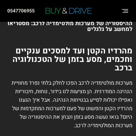
שִׂים
BUY
&
DRIVE
0547706955
לֵב:
ההיסטוריה של מערכות מולטימדיה לרכב: מסטריאו
בְּאֲתָר
למחשב על גלגלים
זֶה
מֻפְעֶלֶת
מהרדיו הקטן ועד למסכים ענקיים
מַעֲרֶכֶת
וחכמים, מסע בזמן של הטכנולוגיה
"נָגִישׁ
ברכב
בִּקְלִיק"
הַמְּסַיַּעַת
מערכות מולטימדיה לרכב הפכו לחלק בלתי נפרד מחוויית
הנהיגה המודרנית. הן מציעות לנו בידור, נוחות, חיבוריות
לִנְגִישׁוּת
ואפילו יכולות לסייע בבטיחות הנהיגה. אבל איך הגענו
הָאֲתָר.
מהרדיו הקטן והפשוט של פעם למערכות המתקדמות של
היום? בואו נעשה מסע בזמן ונבחן את ההיסטוריה של
מערכות המולטימדיה לרכב.