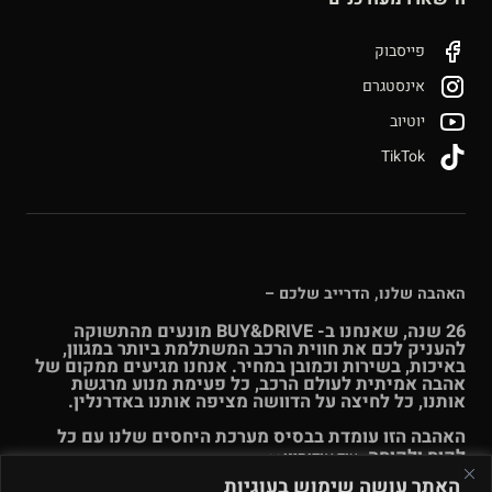
פייסבוק
אינסטגרם
יוטיוב
TikTok
האהבה שלנו, הדרייב שלכם –
26 שנה, שאנחנו ב- BUY&DRIVE מונעים מהתשוקה
להעניק לכם את חווית הרכב המשתלמת ביותר במגוון,
באיכות, בשירות וכמובן במחיר. אנחנו מגיעים ממקום של
אהבה אמיתית לעולם הרכב, כל פעימת מנוע מרגשת
אותנו, כל לחיצה על הדוושה מציפה אותנו באדרנלין.
האהבה הזו עומדת בבסיס מערכת היחסים שלנו עם כל
לקוח ולקוחה.
עוד אודותינו >>
האתר עושה שימוש בעוגיות