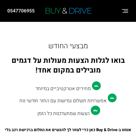
שִׂים
BUY
&
DRIVE
0547706955
לֵב:
בְּאֲתָר
זֶה
מֻפְעֶלֶת
מבצעי החודש
מַעֲרֶכֶת
בואו לגלות
הצעות מעולות
על דגמים
"נָגִישׁ
מובילים
במקום אחד!
בִּקְלִיק"
הַמְּסַיַּעַת
מחירים אטרקטיביים במיוחד
לִנְגִישׁוּת
אפשרויות
תשלום גמישות
עם החזר חודשי נוח
הָאֲתָר.
הצעות שמתעדכנות כל הזמן
אנחנו ב-
Buy & Drive
כאן כדי לעזור לך להגשים את החלום ברכישת רכב בלי