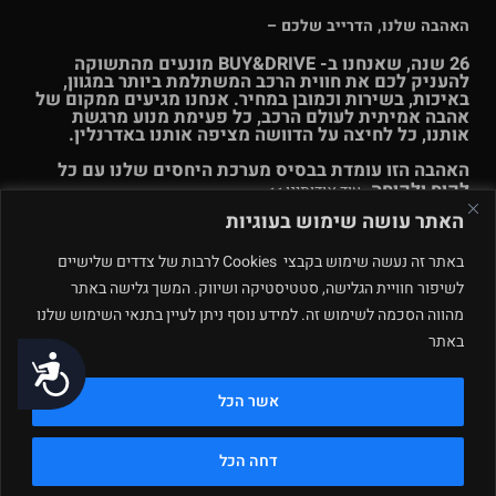
האהבה שלנו, הדרייב שלכם –
26 שנה, שאנחנו ב- BUY&DRIVE מונעים מהתשוקה
להעניק לכם את חווית הרכב המשתלמת ביותר במגוון,
באיכות, בשירות וכמובן במחיר. אנחנו מגיעים ממקום של
אהבה אמיתית לעולם הרכב, כל פעימת מנוע מרגשת
אותנו, כל לחיצה על הדוושה מציפה אותנו באדרנלין.
האהבה הזו עומדת בבסיס מערכת היחסים שלנו עם כל
לקוח ולקוחה.
עוד אודותינו >>
האתר עושה שימוש בעוגיות
© Buy & Drive 2004-2026. כל הזכויות באתר זה שמורות. |
תקנון
באתר זה נעשה שימוש בקבצי Cookies לרבות של צדדים שלישיים
ו
תנאי שימוש
|
מדיניות פרטיות – ינואר 2026
רחוב המלאכה 4, מתחם
לשיפור חוויית הגלישה, סטטיסטיקה ושיווק. המשך גלישה באתר
פולג, נתניה. ט.ל.ח.
מהווה הסכמה לשימוש זה. למידע נוסף ניתן לעיין בתנאי השימוש שלנו
באתר
תחזוקה ע״י
נגישות
אשר הכל
דחה הכל