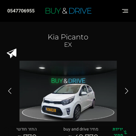
שִׂים
BUY
&
DRIVE
0547706955
לֵב:
בְּאֲתָר
זֶה
Kia Picanto
מֻפְעֶלֶת
EX
מַעֲרֶכֶת
"נָגִישׁ
בִּקְלִיק"
הַמְּסַיַּעַת
לִנְגִישׁוּת
הָאֲתָר.
ירידת
מחיר buy and drive
החזר חודשי
מחיר