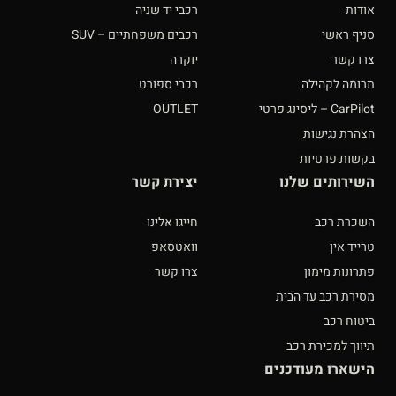
אודות
רכבי יד שניה
סניף ראשי
רכבים משפחתיים – SUV
צרו קשר
יוקרה
תרומה לקהילה
רכבי ספורט
CarPilot – ליסינג פרטי
OUTLET
הצהרת נגישות
בקשות פרטיות
השירותים שלנו
יצירת קשר
השכרת רכב
חייגו אלינו
טרייד אין
וואטסאפ
פתרונות מימון
צרו קשר
מסירת רכב עד הבית
ביטוח רכב
תיווך למכירת רכב
הישארו מעודכנים