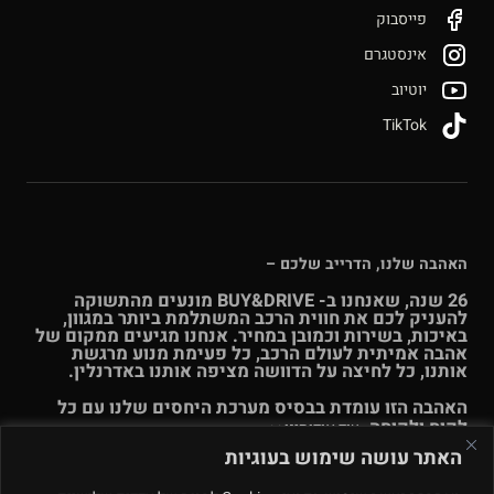
פייסבוק
אינסטגרם
יוטיוב
TikTok
האהבה שלנו, הדרייב שלכם –
26 שנה, שאנחנו ב- BUY&DRIVE מונעים מהתשוקה
להעניק לכם את חווית הרכב המשתלמת ביותר במגוון,
באיכות, בשירות וכמובן במחיר. אנחנו מגיעים ממקום של
אהבה אמיתית לעולם הרכב, כל פעימת מנוע מרגשת
אותנו, כל לחיצה על הדוושה מציפה אותנו באדרנלין.
האהבה הזו עומדת בבסיס מערכת היחסים שלנו עם כל
לקוח ולקוחה.
עוד אודותינו >>
האתר עושה שימוש בעוגיות
© Buy & Drive 2004-2026. כל הזכויות באתר זה שמורות. |
תקנון