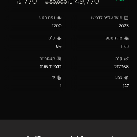
770 ₪
49,770 ₪
80,000 ₪
מועד עלייה לכביש
נפח מנוע
1200
2023
סוג המנוע
כ"ס
בנזין
84
ק"מ
קטגוריות
רכבי יד שניה
217368
צבע
יד
לבן
1