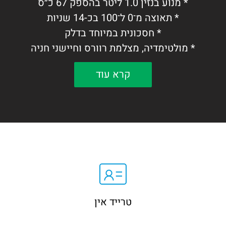
* מנוע בנזין 1.0 ליטר בהספק 67 כ״ס
* תאוצה מ־0 ל־100 בכ-14 שניות
* חסכונית במיוחד בדלק
* מולטימדיה, מצלמת רוורס וחיישני חניה
* מערכות בטיחות מקוריות
קרא עוד
רכב עירוני קומפקטי, אמין וחסכוני במיוחד.
טרייד אין