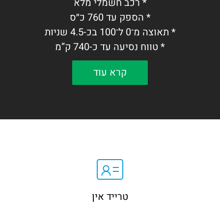
* רכב חשמלי מלא
* הספק עד 760 כ״ס
* תאוצה מ־0 ל־100 בכ-4.5 שניות
* טווח נסיעה עד כ-740 ק”מ
* תא נוסעים יוקרתי, Super Cruise, מצלמות
קרא עוד
360° ומערכות בטיחות מתקדמות
טנדר יוקרתי חשמלי המשלב עוצמה יוצאת
דופן, טכנולוגיה מתקדמת ונוחות מקסימלית.
טרייד אין