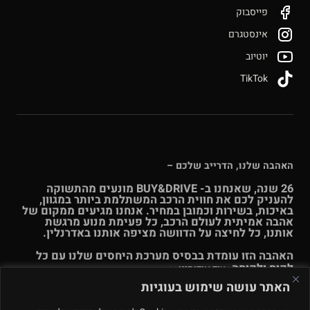
פייסבוק
אינסטגרם
יוטיוב
TikTok
האהבה שלנו, הדרייב שלכם –
26 שנה, שאנחנו ב- BUY&DRIVE מונעים מהתשוקה
להעניק לכם את חווית הרכב המשתלמת ביותר במגוון,
באיכות, בשירות וכמובן במחיר. אנחנו מגיעים ממקום של
אהבה אמיתית לעולם הרכב, כל פעימת מנוע מרגשת
אותנו, כל לחיצה על הדוושה מציפה אותנו באדרנלין.
האהבה הזו עומדת בבסיס מערכת היחסים שלנו עם כל
לקוח ולקוחה.
עוד אודותינו >>
האתר עושה שימוש בעוגיות
© Buy & Drive 2004-2026. כל הזכויות באתר זה שמורות. |
תקנון