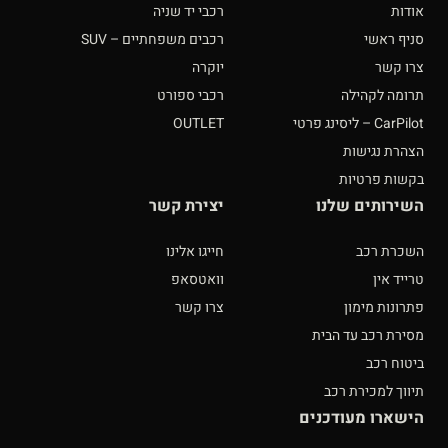
אודות
רכבי יד שניה
סניף ראשי
רכבים משפחתיים – SUV
צרו קשר
יוקרה
תרומה לקהילה
רכבי ספורט
CarPilot – ליסינג פרטי
OUTLET
הצהרת נגישות
בקשות פרטיות
השירותים שלנו
יצירת קשר
השכרת רכב
חייגו אלינו
טרייד אין
וואטסאפ
פתרונות מימון
צרו קשר
מסירת רכב עד הבית
ביטוח רכב
תיווך למכירת רכב
הישארו מעודכנים