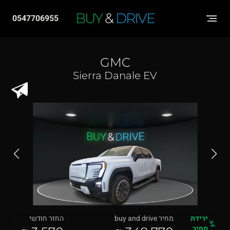
שִׂים
BUY
&
DRIVE
0547706955
לֵב:
בְּאֲתָר
זֶה
GMC
מֻפְעֶלֶת
Sierra Danale EV
מַעֲרֶכֶת
"נָגִישׁ
בִּקְלִיק"
הַמְּסַיַּעַת
לִנְגִישׁוּת
הָאֲתָר.
ירידת
מחיר buy and drive
החזר חודשי
מחיר