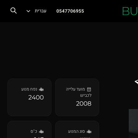
BU
עברית
0547706955
מועד עלייה
נפח מנוע
לכביש
2400
2008
סוג המנוע
כ"ס