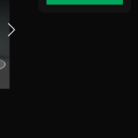
לְהַתְאָמַת
הָאֲתָר
לְעִוְורִים
הַמִּשְׁתַּמְּשִׁים
בְּתוֹכְנַת
קוֹרֵא־מָסָךְ;
לְחַץ
Control-
F10
לִפְתִיחַת
תַּפְרִיט
נְגִישׁוּת.