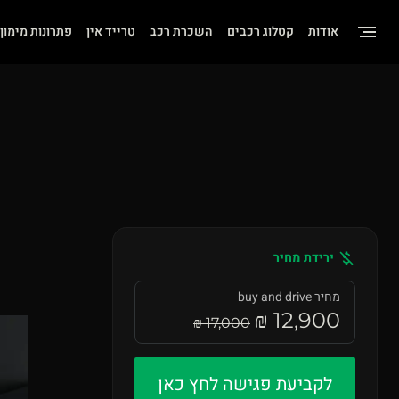
שִׂים
אודות
קטלוג רכבים
השכרת רכב
טרייד אין
פתרונות מימון
לֵב:
בְּאֲתָר
זֶה
מֻפְעֶלֶת
מַעֲרֶכֶת
"נָגִישׁ
בִּקְלִיק"
הַמְּסַיַּעַת
ירידת מחיר
לִנְגִישׁוּת
הָאֲתָר.
מחיר buy and drive
12,900 ₪
לְחַץ
17,000 ₪
Control-
F11
לקביעת פגישה לחץ כאן