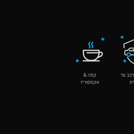
כב עד
קפה &
ת
אקססוריז