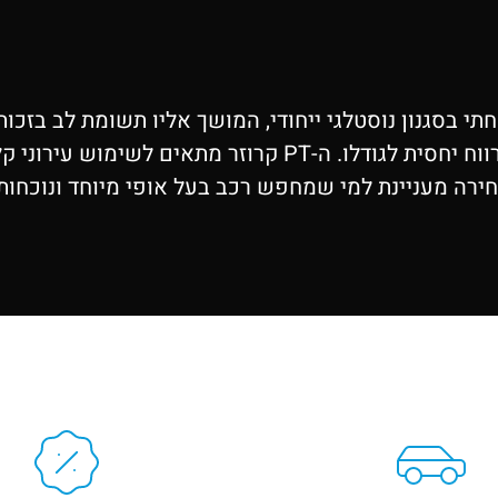
 משנת 2008 הוא מיני משפחתי בסגנון נוסטלגי ייחודי, המושך אליו תש
קלאסי עם פרקטיות מודרנית, ומציע תא נוסעים מרווח יחסית ל
ירה מעניינת למי שמחפש רכב בעל אופי מיוחד ונוכחות