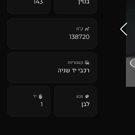
בנזין
143
ק"מ
138720
קטגוריות
רכבי יד שניה
צבע
יד
לבן
1