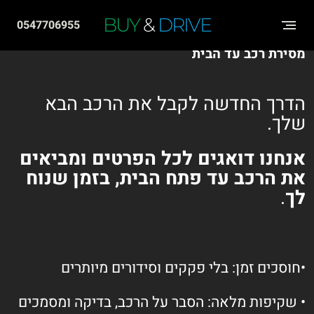
שִׂים
BUY
&
DRIVE
0547706955
לֵב:
מסירת רכב עד הבית
בְּאֲתָר
זֶה
הדרך החדשה לקבל את הרכב הבא
מֻפְעֶלֶת
שלך.
מַעֲרֶכֶת
"נָגִישׁ
אנחנו דואגים לכל הפרטים ומביאים
בִּקְלִיק"
את הרכב עד פתח הבית, בזמן שנוח
הַמְּסַיַּעַת
לך
.
לִנְגִישׁוּת
הָאֲתָר.
•חוסכים זמן: בלי פקקים וסידורים מיותרים
• שקיפות מלאה: הסבר על הרכב, בדיקה ומסמכים