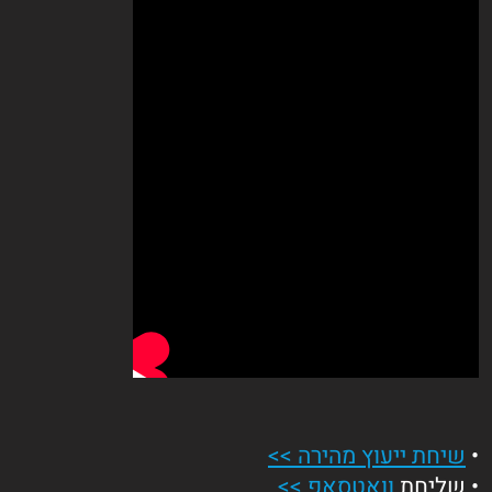
•
שיחת ייעוץ מהירה >>
• שליחת
וואטסאפ >>