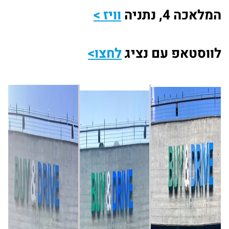
המלאכה 4, נתניה
וויז >
לווסטאפ עם נציג
לחצו>