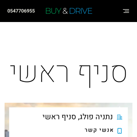
שִׂים
BUY
&
DRIVE
0547706955
לֵב:
בְּאֲתָר
זֶה
מֻפְעֶלֶת
מַעֲרֶכֶת
סניף ראשי
"נָגִישׁ
בִּקְלִיק"
הַמְּסַיַּעַת
לִנְגִישׁוּת
הָאֲתָר.
נתניה פולג, סניף ראשי
אנשי קשר