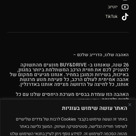
יוטיוב
TikTok
האהבה שלנו, הדרייב שלכם –
26 שנה, שאנחנו ב- BUY&DRIVE מונעים מהתשוקה
להעניק לכם את חווית הרכב המשתלמת ביותר במגוון,
באיכות, בשירות וכמובן במחיר. אנחנו מגיעים ממקום של
אהבה אמיתית לעולם הרכב, כל פעימת מנוע מרגשת
אותנו, כל לחיצה על הדוושה מציפה אותנו באדרנלין.
האהבה הזו עומדת בבסיס מערכת היחסים שלנו עם כל
לקוח ולקוחה.
עוד אודותינו >>
האתר עושה שימוש בעוגיות
© Buy & Drive 2004-2026. כל הזכויות באתר זה שמורות. |
תקנון
באתר זה נעשה שימוש בקבצי Cookies לרבות של צדדים שלישיים
ו
תנאי שימוש
|
מדיניות פרטיות – ינואר 2026
רחוב המלאכה 4, מתחם
לשיפור חוויית הגלישה, סטטיסטיקה ושיווק. המשך גלישה באתר
פולג, נתניה. ט.ל.ח.
מהווה הסכמה לשימוש זה. למידע נוסף ניתן לעיין בתנאי השימוש שלנו