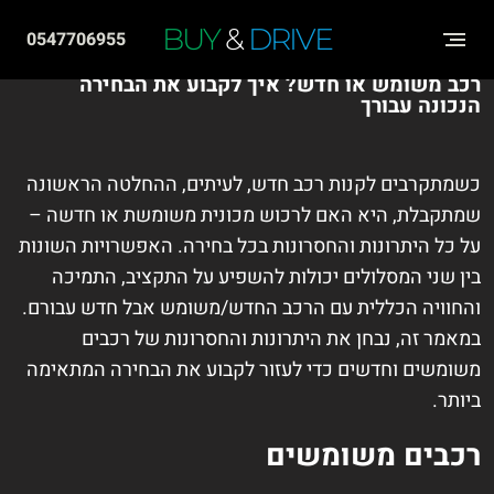
שִׂים
BUY
&
DRIVE
0547706955
לֵב:
רכב משומש או חדש? איך לקבוע את הבחירה
בְּאֲתָר
הנכונה עבורך
זֶה
מֻפְעֶלֶת
כשמתקרבים לקנות רכב חדש, לעיתים, ההחלטה הראשונה
מַעֲרֶכֶת
שמתקבלת, היא האם לרכוש מכונית משומשת או חדשה –
"נָגִישׁ
על כל היתרונות והחסרונות בכל בחירה. האפשרויות השונות
בִּקְלִיק"
בין שני המסלולים יכולות להשפיע על התקציב, התמיכה
הַמְּסַיַּעַת
והחוויה הכללית עם הרכב החדש/משומש אבל חדש עבורם.
לִנְגִישׁוּת
במאמר זה, נבחן את היתרונות והחסרונות של רכבים
הָאֲתָר.
משומשים וחדשים כדי לעזור לקבוע את הבחירה המתאימה
ביותר.
רכבים משומשים