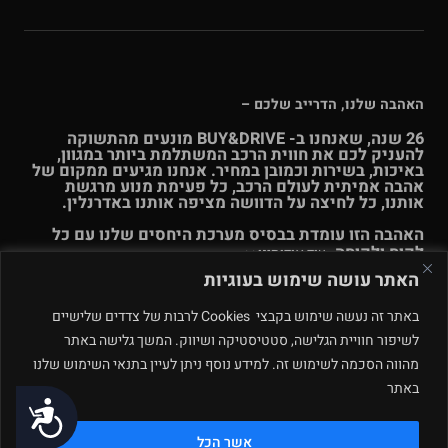
האהבה שלנו, הדרייב שלכם –
26 שנה, שאנחנו ב- BUY&DRIVE מונעים מהתשוקה
להעניק לכם את חווית הרכב המשתלמת ביותר במגוון,
באיכות, בשירות וכמובן במחיר. אנחנו מגיעים ממקום של
אהבה אמיתית לעולם הרכב, כל פעימת מנוע מרגשת
אותנו, כל לחיצה על הדוושה מציפה אותנו באדרנלין.
האהבה הזו עומדת בבסיס מערכת היחסים שלנו עם כל
לקוח ולקוחה.
עוד אודותינו >>
האתר עושה שימוש בעוגיות
© Buy & Drive 2004-2026. כל הזכויות באתר זה שמורות. |
תקנון
באתר זה נעשה שימוש בקבצי Cookies לרבות של צדדים שלישיים
ו
תנאי שימוש
|
מדיניות פרטיות – ינואר 2026
רחוב המלאכה 4, מתחם
לשיפור חוויית הגלישה, סטטיסטיקה ושיווק. המשך גלישה באתר
פולג, נתניה. ט.ל.ח.
מהווה הסכמה לשימוש זה. למידע נוסף ניתן לעיין בתנאי השימוש שלנו
באתר
תחזוקה ע״י
נגישות
אשר הכל