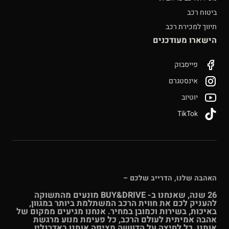
ביטוח רכב
תיווך למכירת רכב
הישארו מעודכנים
פייסבוק
אינסטגרם
יוטיוב
TikTok
האהבה שלנו, הדרייב שלכם –
26 שנה, שאנחנו ב- BUY&DRIVE מונעים מהתשוקה
להעניק לכם את חווית הרכב המשתלמת ביותר במגוון,
באיכות, בשירות וכמובן במחיר. אנחנו מגיעים ממקום של
אהבה אמיתית לעולם הרכב, כל פעימת מנוע מרגשת
אותנו, כל לחיצה על הדוושה מציפה אותנו באדרנלין.