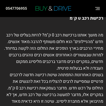
שִׂים
BUY
&
DRIVE
0547706955
לֵב:
רכישת רכב 0 ק"מ
בְּאֲתָר
זֶה
מֻפְעֶלֶת
מה מושך אותנו ברכישת רכב 0 ק"מ? להיות בעלים של רכב
מַעֲרֶכֶת
חדש "מהניילונים" הוא חלום משותף להרבה מאוד אנשים.
מחירי הרכבים בארץ הופכים את החלום הזה לקשה במיוחד.
"נָגִישׁ
למרות שבעשורים האחרונים אנשים רבים נוהגים ברכבים
בִּקְלִיק"
חדשים, במקרים רבים מדובר ברכבים מליסינג ממקום
הַמְּסַיַּעַת
העבודה ולא בבעלות פרטית.
לִנְגִישׁוּת
בשנים האחרונות התפתחה שיטת רכישה חדשה לרכבים
הָאֲתָר.
פרטיים שמסייעת לרבים להצליח בכל זאת להגשים את
החלום על רכש חדש. מדובר בעסקאות רכישת רכב 0 ק"מ.
במקרים אלו, מדובר למעשה ברכישה של רכב חדש, אך לא
מהיבואן אלא מחברת ליסינג. שיטה זו היא כדאית מאוד