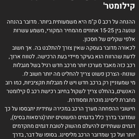
קילומטר'
ההנחה על רכב 0 ק"מ היא משמעותית ביותר. מדובר בהנחה
שנעה בין 15-25 אחוזים מהמחיר המקורי, משמע עשרות
אלפי שקלים של חסכון.
לכאורה מדובר בעסקה שאין צורך להתלבט בה. אך חשוב
לדעת שהרווח הוא בעיקר מיידי בעת הרכישה. לטווח ארוך,
רכב כזה מאבד מערכו יותר מרכב חדש רגיל בשל מגבלות
שונות- הצרכן פשוט צריך להחליט מה יותר חשוב לו.
מי שמעוניין רק ברכב חדש ויש לו מגבלות תקציביות, כמו רוב
האנשים, בהחלט צריך לשקול בחיוב רכישת רכב 0 קילומטר
מחברת ליסינג מוכרת ומסודרת.
חישובי ההפחתה מערך הרכב במכירה עתידית יתבססו על כך
שמדובר בדרך כלל בדגמים הפשוטים יותר(גרסאות בסיס),
דגמים שעתידים להיעלם מהשוק לטובת דגמים מתקדמים
יותר ועל כך שמדובר הרכב מליסינג. בסופו של דבר, בדרך