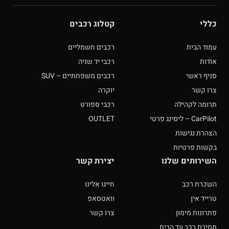
כללי
קטלוג רכבים
עמוד הבית
רכבים חשמליים
אודות
רכבי יד שניה
סניף ראשי
רכבים משפחתיים – SUV
צרו קשר
יוקרה
תרומה לקהילה
רכבי ספורט
CarPilot – ליסינג פרטי
OUTLET
הצהרת נגישות
בקשות פרטיות
השירותים שלנו
יצירת קשר
השכרת רכב
חייגו אלינו
טרייד אין
וואטסאפ
פתרונות מימון
צרו קשר
מסירת רכב עד הבית