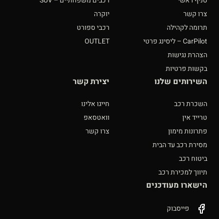
סניף ראשי
רכבים משפחתיים – SUV
צרו קשר
יוקרה
תרומה לקהילה
רכבי ספורט
CarPilot – ליסינג פרטי
OUTLET
הצהרת נגישות
בקשות פרטיות
השירותים שלנו
יצירת קשר
השכרת רכב
חייגו אלינו
טרייד אין
וואטסאפ
פתרונות מימון
צרו קשר
מסירת רכב עד הבית
ביטוח רכב
תיווך למכירת רכב
הישארו מעודכנים
פייסבוק