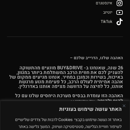
אינסטגרם
יוטיוב
TikTok
האהבה שלנו, הדרייב שלכם –
26 שנה, שאנחנו ב- BUY&DRIVE מונעים מהתשוקה
להעניק לכם את חווית הרכב המשתלמת ביותר במגוון,
באיכות, בשירות וכמובן במחיר. אנחנו מגיעים ממקום של
אהבה אמיתית לעולם הרכב, כל פעימת מנוע מרגשת
אותנו, כל לחיצה על הדוושה מציפה אותנו באדרנלין.
האהבה הזו עומדת בבסיס מערכת היחסים שלנו עם כל
לקוח ולקוחה.
עוד אודותינו >>
האתר עושה שימוש בעוגיות
© Buy & Drive 2004-2026. כל הזכויות באתר זה שמורות. |
תקנון
באתר זה נעשה שימוש בקבצי Cookies לרבות של צדדים שלישיים
ו
תנאי שימוש
|
מדיניות פרטיות – ינואר 2026
רחוב המלאכה 4, מתחם
לשיפור חוויית הגלישה, סטטיסטיקה ושיווק. המשך גלישה באתר