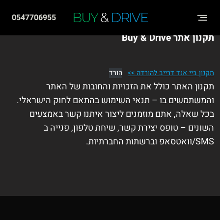
שִׂים
BUY
&
DRIVE
0547706955
לֵב:
תקנון אתר Buy & Drive
בְּאֲתָר
זֶה
מֻפְעֶלֶת
תקנון ביי אנד דרייב להורדה >>
הורד
מַעֲרֶכֶת
תקנון האתר כולל את הזכויות והחובות של האתר
והמשתמשים בו – תנאי השימוש בהתאם לחוק הישראלי.
"נָגִישׁ
בכל שאלה, אתם מוזמנים ליצור איתנו קשר באמצעים
בִּקְלִיק"
השונים – טופס יצירת קשר, שיחת טלפון, פנייה ב
הַמְּסַיַּעַת
SMS/וואטסאפ וברשתות החברתיות.
לִנְגִישׁוּת
הָאֲתָר.