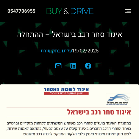
שִׂים
BUY
&
DRIVE
0547706955
לֵב:
בְּאֲתָר
איגוד סחר רכב בישראל – ההתחלה
זֶה
מֻפְעֶלֶת
19/02/2025
עלינו בתקשורת
מַעֲרֶכֶת
"נָגִישׁ
בִּקְלִיק"
הַמְּסַיַּעַת
לִנְגִישׁוּת
הָאֲתָר.