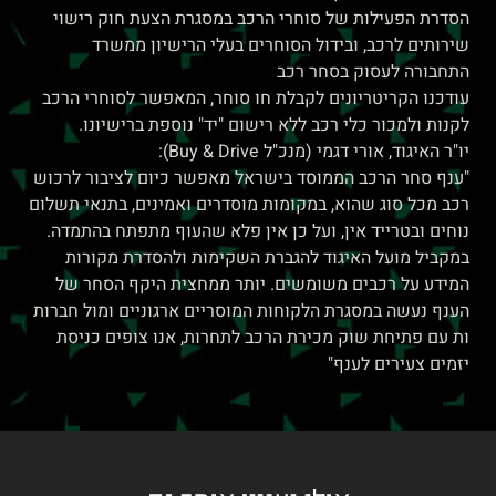
הסדרת הפעילות של סוחרי הרכב במסגרת הצעת חוק רישוי
שירותים לרכב, ובידול הסוחרים בעלי הרישיון ממשרד
התחבורה לעסוק בסחר רכב
עודכנו הקריטריונים לקבלת חו סוחר, המאפשר לסוחרי הרכב
לקנות ולמכור כלי רכב ללא רישום "יד" נוספת ברישיונו.
יו"ר האיגוד, אורי דגמי (מנכ"ל Buy & Drive):
"ענף סחר הרכב הממוסד בישראל מאפשר כיום לציבור לרכוש
רכב מכל סוג שהוא, במקומות מוסדרים ואמינים, בתנאי תשלום
נוחים ובטרייד אין, ועל כן אין פלא שהעוף מתפתח בהתמדה.
במקביל מועל האיגוד להגברת השקימות ולהסדרת מקורות
המידע על רכבים משומשים. יותר ממחצית היקף הסחר של
הענף נעשה במסגרת הלקוחות המוסריים ארגוניים ומול חברות
ות עם פתיחת שוק מכירת הרכב לתחרות, אנו צופים כניסת
יזמים צעירים לענף"