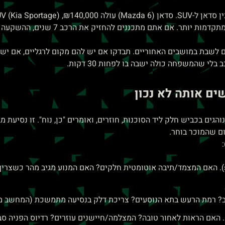
יש 7 מושבים, תא מטען גדול פי 1.5, ומערכו
ם לשבת במושבים האחוריים. תבדקו אם יש להם מקום לרגליים, אם יש 
לי שהמשפחה כולה ישבה בו לפחות 30 דקות.
ים אותה לא נכון
ותן לכם את המפתח ל-10 דקות, אתם נוהגים בכביש חלק ליד הסוכנות, חוזרים, ואומרים "כן, נ
ום שהמוכר בוחר.
תנועה עצורה-זוחלת (stop & go). האם המצמד/תיבה אוטומטית חלקים? האם המנוע מגיב
ן). האם הראות לאחור טובה? המצלמה/חיישנים עוזרים? רדיוס הפניה סב