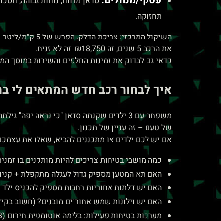
עסקי/מנהלים:
תחזוקה.
את הרכב 5 שנים, זה ₪18,750. זה לא זניח.
כדאי גם לבדוק את זמינות החלפים והשירות במוסך המור
איך לבחור רכב חדש המתאים לי 
משפחה עם 3 ילדים שקנתה סדאן "כי נראה יפה
של טעם – זה עניין של תכנון.
אם יש לכם ילדים או מתכננים להביא, שאלו את עצמכם
כמה מושבי בטיחות צריכים להיות מותקנים בו זמנית? (2 ילדים קטנים + תינוק = 3 מושבים, צריך רכב רחב או 7 
האם תא המטען מספיק גדול לעגלה מתקפלת + קניות + תיקים? (SUV או 
האם יש דלתות אחוריות רחבות מספיק להכניס ילד 
האם יש וילונות שמש אחוריים מובנים? (חשוב בקיץ
מערכות בטיחות פעילות: בלימה אוטומטית חירום (AEB), התראה על רכב בנקודה העיוורת, התראת יציאה מנתיב?