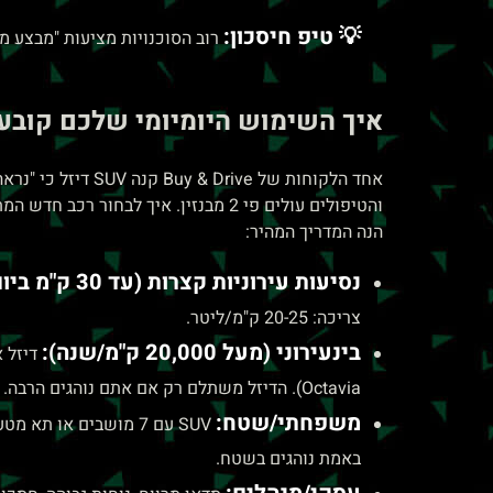
💡 טיפ חיסכון:
רוב הסוכנויות מציעות "מבצע מימון 0% ריבית" – אבל המחיר שהם מבקשים גבוה ב-5-8% ממחיר מזומן. חשבו את זה
איך השימוש היומיומי שלכם קובע 
והטיפולים עולים פי 2 מבנזין. איך לבחור רכב חדש המתאים לי תלוי קודם כל בתשובה לשאלה: איך אתם נוהגים בפועל?
הנה המדריך המהיר:
נסיעות עירוניות קצרות (עד 30 ק"מ ביום):
צריכה: 20-25 ק"מ/ליטר.
בינעירוני (מעל 20,000 ק"מ/שנה):
Octavia). הדיזל משתלם רק אם אתם נוהגים הרבה.
משפחתי/שטח:
באמת נוהגים בשטח.