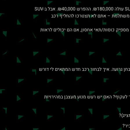
דוגמה מעשית: משפחה עם 2 ילדים + תינוק מתלבטת בין סדאן ל-SUV. סדאן (Mazda 6) עולה ₪140,000, SUV (Kia Sportage) עולה ₪180,000. ההפרש ₪40,000. אבל ב-SUV
ת בטיחות מתקדמות יותר. אם אתם מתכננים להחזיק את הרכב 7 שנים, ההשקעה משתלמת – אתם לא תצטרכו להחליף רכב
מספיק כוסות/תאי אחסון, אם הם יכולים לראות
וח". זו נסיעת מבחן גרועה. איך לבחור רכב חדש המתאים לי דורש
 מהר כשצריך לעקוף? האם יש רעש מנוע מעצבן במהירויות
יר?