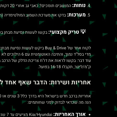
נוחות:
המושבים תומכים? כאבי גב אחרי 20 דקות = בעיה. האם יש נקודת משען טובה לזרוע? גובה ההגה מתכוונן?
מערכות:
בדקו את מערכת השמע, המולטימדיה (האם קל להפעיל Waze/Spotify?), המזגן (חזק מספיק לק
💡 טריק מקצועי:
בקשו לעשות נסיעת מבחן בשעות השיא (7:00-9:00 בבוקר) בדרך שאתם נוהגים לעבוד
מדי בסל"ד נמוך, והתיבה האוטומטית עם 6 הילוכים לא חלקה כמו הגרסה עם 8 הילוכים. הוא שינה דגם – וחסך לעצמו 5 שנים של עצבים.
ק"מ/ליטר, תקבלו 16-18 בפועל.
אחריות ושירות: הדבר שאף אחד ל
אחריות ברכב חדש בישראל היא בדרך כלל 3 שנים או 100,000 ק"מ (המוקדם מביניהם). אבל יש הבדלים גדולים בין יצרנים, והאחריות לבדה לא מספרת את כל הסיפור.
הנה מה שכדאי לבדוק לפני שחותמים:
אורך האחריות:
Kia/Hyundai מציעים עד 7 שנים (תלוי בדגם). Toyota/Mazda – 3 שנים בדרך כלל. אחריות ארוכה יותר = ערך מכירה גבוה יותר בעתיד.