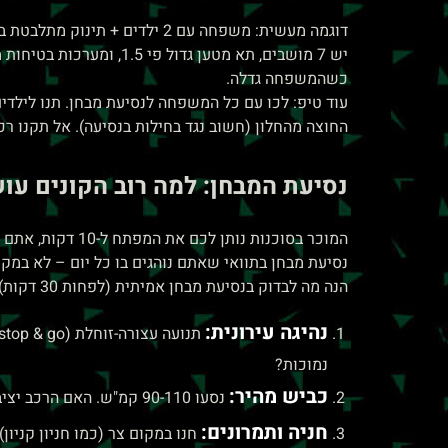
כשהמשפחה גדלה.
עוד טיפ: לכו עם כל המשפחה לנסיעת מבחן. תנו לילדי
החוצה מהחלון (חשוב נגד בחילות בנסיעה). אל תקנו רכב ב
נסיעת המבחן: למה רוב הקונים עוש
המוכר בסוכנות נ
נסיעת מבחן בתוואי שאתם נוהגים בו כל יום – לא במק
הנה מה לבדוק בנסיעת מבחן אמיתית (לפחות 30 דקות):
נהיגה עירונית:
נמוכות?
כביש מהיר:
נסעו 90-110 קמ"ש. האם הרכב יציב? רמת הרעש בתא הנוסעים? צריכת דלק בנסיעה מתמשכת (המחשב מציג)?
חניה ותמרונים:
חנו במקום צר (כמו חניון קניו