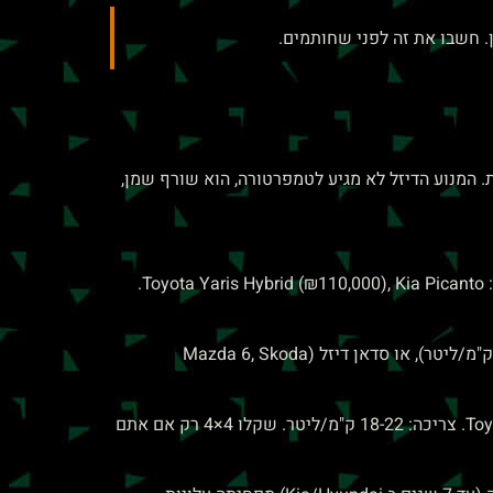
ק". הבעיה? הוא נוהג רק בתל אביב, 8,000 ק"מ בשנה, נסיעות קצרות. המנוע הדיזל לא מגיע לטמפרטורה, הוא שורף שמן,
בנזין או היבריד. מנוע קטן (1.0-1.4 ליטר) עם Start-Stop. דוגמאות: Toyota Yaris Hybrid (₪110,000), Kia Picanto.
דיזל או היבריד חסכוני. דוגמאות: Kia Niro Hybrid (₪140,000, צריכה ~26 ק"מ/ליטר), או סדאן דיזל (Mazda 6, Skoda
SUV עם 7 מושבים או תא מטען גדול. Toyota Corolla Cross (₪160,000+), Kia Sportage (₪180,000). צריכה: 18-22 ק"מ/ליטר. שקלו 4×4 רק אם אתם