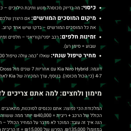
כיסוי:
מה בדיוק מכוסה? מנוע ותיבת הילוכים – כן
מיקום המוסכים המורשים:
אם היצרן שלכם יש רק 2 מוסכים מורשים בכל הארץ, אתם בבעיה. /Hyundai
את כל המוסכים המורשים – בדקו שיש אחד קרוב.
זמינות חלפים:
שבוע = סימן רע).
מחיר טיפול שנתי:
שאלו "כמה עולה טיפול 10,000 ק"מ במוסך המורשה?". הבדל של ₪500-800 בין יצרנים. כפול 5-7 שנים = אלפי שקלים.
4-7 (כי הכול מכוסה). בנוסף, ערך המכירה של Kia לאחר 5 שנים יהיה גבוה יותר כי עוד 2 שנות אחריות נשארות. כדאי לעשות את החישוב.
מימון ולחצים: למה אתם צריכים ל
הכולל של הרכב + ריבית = ₪40,000 יותר ממה ששווה.
במזומן? ₪135,000. הפרש של ₪15,000 = זו הריבית הסמויה.