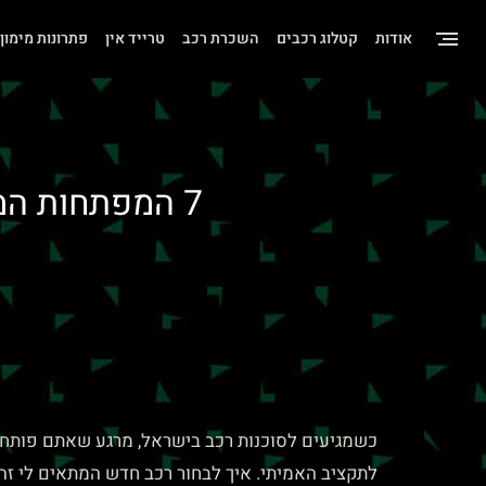
שִׂים
אודות
קטלוג רכבים
השכרת רכב
טרייד אין
פתרונות מימון
לֵב:
בְּאֲתָר
זֶה
מֻפְעֶלֶת
מַעֲרֶכֶת
7 המפתחות ה
"נָגִישׁ
בִּקְלִיק"
הַמְּסַיַּעַת
לִנְגִישׁוּת
הָאֲתָר.
לְחַץ
Control-
כשמגיעים לסוכנות רכב בישראל, מרגע שאתם פותחי
F11
לתקציב האמיתי. איך לבחור רכב חדש המתאים לי זה