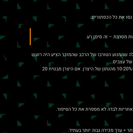
לעבודה שלו (תל אביב-פתח תקווה, 40 ק"מ, תנועה כבדה). הוא גילה שהמנוע הטורבו של הרכב שהמוכר הציע היה רועש
עוד דבר: בקשו לראות את דו"ח צריכת הדלק של הרכב במחשב (אם זה רכב תצוגה שנסעו בו). הצריכה האמיתית תמיד גבוהה ב-10-20% מהנתון של היצרן. אם היצרן מבטיח 20