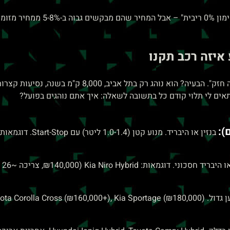
 לפני שחותמים.
איזה רכב תקנו
אחד הלקוחות של Buy & Drive קנה SUV דיזל כי "נראה חז