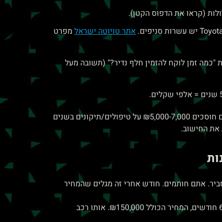
ולות (קראו את הדפוס הקטן).
אתר טויוטה ישראל
מפרט
ועיים. שאלו בסוכנות "כמה זמן לוקח להזמין חלף נדיר?" (תשובה מעל
דוגמה: Kia Niro Hybrid עם אחריות 7 שנים מול Toyota Corolla Cross עם 3 שנים. ההפרש במחיר ₪20,000. אבל ב-Kia אתם חוסכים ₪5,000-7,000 על טיפולים/תיקונים בשנים
ות
בים ברכב, והמוכר אומר "אפשר לממן את זה ב-₪2,500 לחודש". זה נשמע סביר. אתם חותמים. חודש אחרי זה מגלים שהמחיר
הנה איך זה עובד: המוכר לא מדבר על המחיר הכולל – רק על תשלום חודשי. "רק ₪2,500 לחודש" נשמע נוח, אבל אם זה על 60 חודשים, המחיר הכולל ₪150,000. אותו רכב