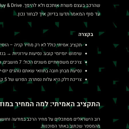
לְהַתְאָמַת
הָאֲתָר
עד סוף המאמר תדעו בדיוק איך לבחור נכון.
לְעִוְורִים
הַמִּשְׁתַּמְּשִׁים
בקצרה
בְּתוֹכְנַת
תקציב אמיתי כולל לא רק מחיר קניה – הוסיפו ביטוח (₪3,000-6,000/שנה), דלק, טיפ
קוֹרֵא־מָסָךְ;
שימוש יומיומי קובע: נסיעות עירוניות → בנזין/היבריד; בינעירוני מעל 00
לְחַץ
צרכים משפחתיים משנים הכול: 7 מושבים, תא מטען גדול, אבזור בטיחות – רשמו לפני שנכנסים לסוכנות.
Control-
נסיעת מבחן חובה בתוואי שאתם נוהגים יום-
F10
צריכת דלק היא עלות נסתרת: הפרש של 5 ק"מ/ליטר = ₪3,000-4,000/שנה לנהג ממוצע.
לִפְתִיחַת
תַּפְרִיט
התקציב האמיתי: למה המחיר במו
נְגִישׁוּת.
רוב הישראלים מסתכלים על מחיר הרכב במודעה וחושבי
מהמספר שכתוב באתר הסוכנות.