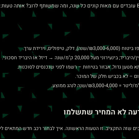
שהרכב בעצם משרת אותכם ולא להיפך. Buy & Drive עובדים עם מאות קונים כל שנה, ומה שמשותף
ולים, וירידת ערך.
20,0 ק"מ/שנה → דיזל או היבריד חסכוני.
יום – לא בכביש חלק של המוכר.
דעה לא המחיר שתשלמו
ם שזה התקציב. זו הטעות הראשונה. איך לבחור רכב חדש המתאים לי 