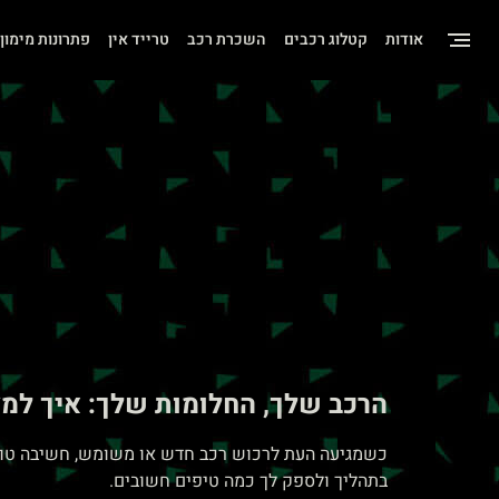
שִׂים
אודות
קטלוג רכבים
השכרת רכב
טרייד אין
פתרונות מימון
לֵב:
בְּאֲתָר
זֶה
מֻפְעֶלֶת
מַעֲרֶכֶת
"נָגִישׁ
בִּקְלִיק"
הַמְּסַיַּעַת
לִנְגִישׁוּת
הָאֲתָר.
הרכב שלך, החלומות שלך: איך למצ
לְחַץ
Control-
כשמגיעה העת לרכוש רכב חדש או משומש, חשיבה טובה ו
F11
בתהליך ולספק לך כמה טיפים חשובים.