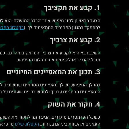
לְהַתְאָמַת
1. קבע את תקציבך
הָאֲתָר
הצעד הראשון לפני חיפוש אחר 'הרכב המושלם' הוא לק
לְעִוְורִים
להתמקד במגוון המחירים המתאימים לך. (
בקטלוג המכו
הַמִּשְׁתַּמְּשִׁים
2. קבע את צרכיך
בְּתוֹכְנַת
קוֹרֵא־מָסָךְ;
השלב הבא הוא לקבוע את צרכיך המדויקים מהרכב. כמה
לְחַץ
תוכל להגביר או להפחית את מגבלות החיפוש.
Control-
3. תכנן את המאפיינים החיוניים
F10
במהלך החיפוש, יש לך מאפיינים מסוימים שחשובים לך 
לִפְתִיחַת
המאפיינים החיוניים עבורך ולחפש רכבים שעונים על ה
תַּפְרִיט
4. חקור את השוק
נְגִישׁוּת.
כשכל הפרמטרים מוגדרים, הגיע הזמן לחקור את השוק. 
הזמינים ולהשוות ביניהם בנוחות.
הקטלוג שלנו
מרכז את