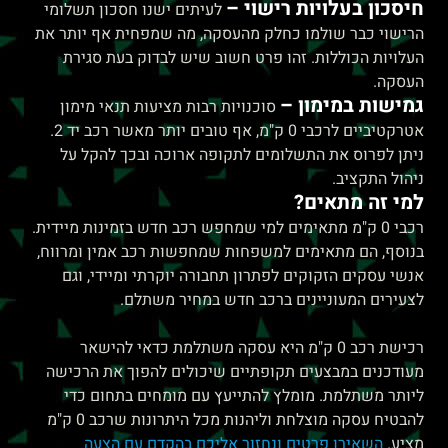
חיסכון בעלויות רישוי –
לעיתים ישנו חסכון תשלומי
הרישוי כבר שולמו כחלק מהעסקה, מה שמפחית אף יותר את
העלויות הכוללות. זהו פרט חשוב שיש לבדוק בעת סגירת
העסקה.
גמישות במימון –
סוכנויות רבות מציעות תנאי מימון
אטרקטיביים לרכבי 0 ק"מ, אף טובים יותר מאשר רכב יד 2.
ניתן לפרוס את התשלומים לתקופה ארוכה ובכך להקל על
ניהול התקציב.
למי זה מתאים?
רכבי 0 ק"מ מתאימים למי שמחפש רכב חדש בזמינות מיידית.
בנוסף, הם מתאימים למשפחות שמחפשות רכב אמין ומרווח,
אנשי עסקים הזקוקים לפתרון תחבורה יוקרתי ומיידי, וגם
לצעירים המעוניינים ברכב חדש במחיר משתלם.
רכישת רכב 0 ק"מ היא עסקה משתלמת כדאי להישאר
מעודכנים במבצעים תקופתיים שיכולים להפוך את הרכישה
ליותר משתלמת. מומלץ להתייעץ עם מומחים בתחום כדי
להבטיח עסקה מוצלחת וליהנות מכל היתרונות שרכב 0 ק"מ
מציע.
השאירו פרטים ונחזור אליכם בהקדם עם הצעה