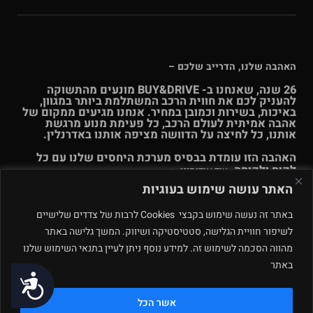
האהבה שלנו, הדרייב שלכם –
26 שנה, שאנחנו ב- BUY&DRIVE מונעים מהתשוקה
להעניק לכם את חווית הרכב המשתלמת ביותר במגוון,
באיכות, בשירות וכמובן במחיר. אנחנו מגיעים ממקום של
אהבה אמיתית לעולם הרכב, כל פעימת מנוע מרגשת
אותנו, כל לחיצה על הדוושה מציפה אותנו באדרנלין.
האהבה הזו עומדת בבסיס מערכת היחסים שלנו עם כל
לקוח ולקוחה.
עוד אודותינו >>
האתר עושה שימוש בעוגיות
© Buy & Drive 2004-2026. כל הזכויות באתר זה שמורות. |
תקנון
באתר זה נעשה שימוש בקבצי Cookies לרבות של צדדים שלישיים
ו
תנאי שימוש
|
מדיניות פרטיות – ינואר 2026
רחוב המלאכה 4, מתחם
לשיפור חוויית הגלישה, סטטיסטיקה ושיווק. המשך גלישה באתר
פולג, נתניה. ט.ל.ח.
מהווה הסכמה לשימוש זה. למידע נוסף ניתן לעיין בתנאי השימוש שלנו
באתר
תחזוקה ע״י
נגישות
אשר הכל