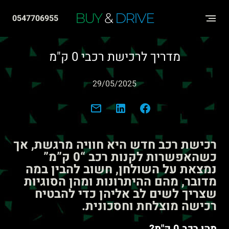
שִׂים
BUY
&
DRIVE
0547706955
לֵב:
בְּאֲתָר
מדריך לרכישת רכבי 0 ק"מ
זֶה
מֻפְעֶלֶת
29/05/2025
מַעֲרֶכֶת
"נָגִישׁ
בִּקְלִיק"
הַמְּסַיַּעַת
רכישת רכב חדש היא חוויה מרגשת, אך
לִנְגִישׁוּת
כשהאפשרות לקנות רכב “0 ק”מ”
נמצאת על השולחן, חשוב להבין במה
הָאֲתָר.
מדובר, מהם ההיתרונות ומהן הסוגיות
שצריך לשים לב אליהן כדי להבטיח
רכישה מוצלחת וחסכונית.
מהו רכב 0 ק"מ?