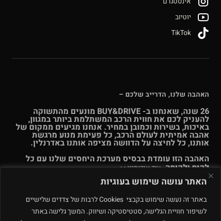
אינסטגרם
יוטיוב
TikTok
האהבה שלנו, הדרייב שלכם –
26 שנה, שאנחנו ב- BUY&DRIVE מונעים מהתשוקה
להעניק לכם את חווית הרכב המשתלמת ביותר במגוון,
באיכות, בשירות וכמובן במחיר. אנחנו מגיעים ממקום של
אהבה אמיתית לעולם הרכב, כל פעימת מנוע מרגשת
אותנו, כל לחיצה על הדוושה מציפה אותנו באדרנלין.
האהבה הזו עומדת בבסיס מערכת היחסים שלנו עם כל
לקוח ולקוחה.
עוד אודותינו >>
האתר עושה שימוש בעוגיות
© Buy & Drive 2004-2026. כל הזכויות באתר זה שמורות. |
תקנון
באתר זה נעשה שימוש בקבצי Cookies לרבות של צדדים שלישיים
ו
תנאי שימוש
|
מדיניות פרטיות – ינואר 2026
רחוב המלאכה 4, מתחם
לשיפור חוויית הגלישה, סטטיסטיקה ושיווק. המשך גלישה באתר
פולג, נתניה. ט.ל.ח.