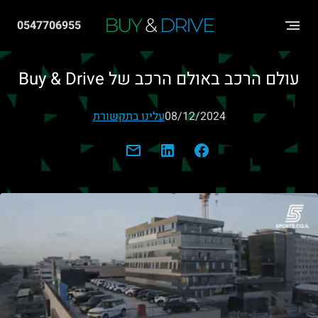
שִׂים
BUY
&
DRIVE
0547706955
לֵב:
בְּאֲתָר
עולם הרכב באולם הרכב של Buy & Drive
זֶה
מֻפְעֶלֶת
08/12/2024
עלינו בתקשורת
מַעֲרֶכֶת
"נָגִישׁ
בִּקְלִיק"
הַמְּסַיַּעַת
לִנְגִישׁוּת
הָאֲתָר.