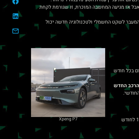
 אבל אז מגיעה המחשבה המוכרת, זו שגורמת לקחת
. המעבר לשקט החשמלי ולטכנולוגיה חדשה יכול
יום בכל חודש
הרכב החדש
חודשי.
Xpeng P7
אם נסתכל רגע על הגרף של מחירי הדלק בישראל לאורך השנים, הכיוון הוא אחד: למעלה. כולנו מכירים את "כאב הבטן" של ה-1 לחודש