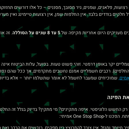
צועות, פלאגים, שמנים, גיר מסובך, מסננים – כל אלו דורשים תחזוקה
לקים בודדים בלבד. אין החלפות שמן, אין רצועות טיימינג ואין מער
נים מעניקים היום אחריות מקיפה של
5 עד 8 שנים על הסוללה
. זה א
ליים יקר באופן דרמטי. זוהי פשוט טעות. בפועל, עלות הביטוח אינה ת
לפים). רכבים חשמליים אמנם נחשבים מתקדמים, אך ככל שהם נפוצים
מים,
שמוכיחים שמעבר לחשמל לא אומר שתשלמו יותר – אלא בדיוק
את הפינה
ק החשש הלוגיסטי. איפה מתקינים? מי מתקין? בדיוק בגלל זה החלטנו
ר מיוחד ומוזל, אין צורך להתרוצץ בין ספקים. רוכשים את הרכב ואת 