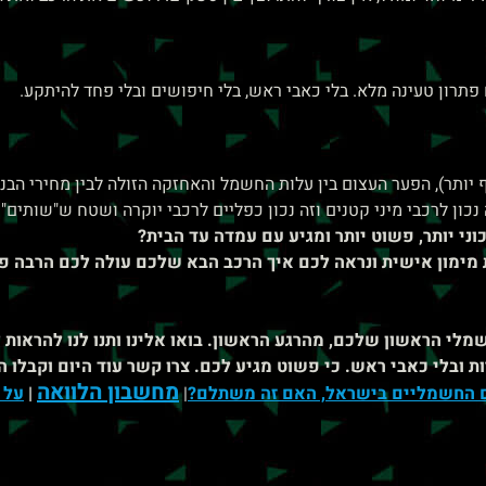
תרון טעינה מלא. בלי כאבי ראש, בלי חיפושים ובלי פחד להיתקע.
 על עליית מיסוי (מ-52% ל-60% ואולי אף יותר), הפער העצום בין עלות החשמל והאחזקה הזולה לבין מחירי הבנ
ון לרכבי מיני קטנים וזה נכון כפליים לרכבי יוקרה ושטח ש"שותים" ב
ני יותר, פשוט יותר ומגיע עם עמדה עד הבית?
ה לכם תוכנית מימון אישית ונראה לכם איך הרכב הבא שלכם עולה לכם הרבה 
רכב החשמלי הראשון שלכם, מהרגע הראשון. בואו אלינו ותנו לנו להראות
ת ובלי כאבי ראש. כי פשוט מגיע לכם. צרו קשר עוד היום וקבלו 
מחשבון הלוואה
ם החשמליים בישראל, האם זה משתלם?
|
|
על 