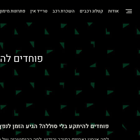
שִׂים
אודות
קטלוג רכבים
השכרת רכב
טרייד אין
פתרונות מימון
לֵב:
בְּאֲתָר
זֶה
מֻפְעֶלֶת
מַעֲרֶכֶת
פוחדים להי
"נָגִישׁ
בִּקְלִיק"
הַמְּסַיַּעַת
לִנְגִישׁוּת
הָאֲתָר.
לְחַץ
Control-
פוחדים להיתקע בלי סוללה? הגיע הזמן לנפ
F11
למה אנחנו נאחזים במוכר והידוע, למה ההיסטוריה של מחירי הדלק מוכיחה שחייבים להתקדם