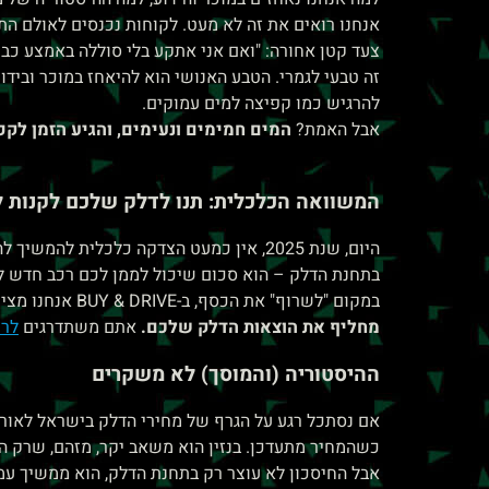
לְהַתְאָמַת
אנחנו רואים את זה לא מעט. לקוחות נכנסים לאולם הת
הָאֲתָר
צעד קטן אחורה:
"ואם אני אתקע בלי סוללה באמצע כביש 
זה טבעי לגמרי. הטבע האנושי הוא להיאחז במוכר וביד
לְעִוְורִים
להרגיש כמו קפיצה למים עמוקים.
הַמִּשְׁתַּמְּשִׁים
אבל האמת?
המים חמימים ונעימים, והגיע הזמן לקפ
בְּתוֹכְנַת
קוֹרֵא־מָסָךְ;
המשוואה הכלכלית: תנו לדלק שלכם לקנות ל
לְחַץ
היום, שנת 2025, אין כמעט הצדקה כלכלית 
Control-
בתחנת הדלק – הוא סכום שיכול לממן לכם רכב חדש לח
F10
במקום "לשרוף" את הכסף, ב-BUY & DRIVE אנחנו מציעים לכם מסלול של
לִפְתִיחַת
מחליף את הוצאות הדלק שלכם.
אתם משתדרגים
לרכב
תַּפְרִיט
ההיסטוריה (והמוסך) לא משקרים
נְגִישׁוּת.
כשהמחיר מתעדכן. בנזין הוא משאב יקר, מזהם, שרק הול
אבל החיסכון לא עוצר רק בתחנת הדלק, הוא ממשיך עמ