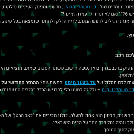
צוגה, נעמדים מול
רכב חשמלי מרהיב,
חדשני ומפנק.
העיניים נדלקות,
6?"
"ואם לא תהיה לי עמדה זמינה?"
וע. אנחנו רגילים לרעש המנוע, לריח הדלק ולתחנה שנמצאת בכל פינה
וץ.
כם רכב
להמשיך להחזיק ברכב בנזין. בואו נעשה חישוב פשוט: הסכום שאתם מוציאים ה
לוטין.
עד 100% מימון
. המשמעות?
ההחזר החודשי על 
 חשמלי 0 ק"מ
– וכל זה כמעט בלי להרגיש הבדל בתזרים המזומנים ה
ך ונהיה נטל כבד יותר על הכיס הישראלי.
וק לתוך המוסך: