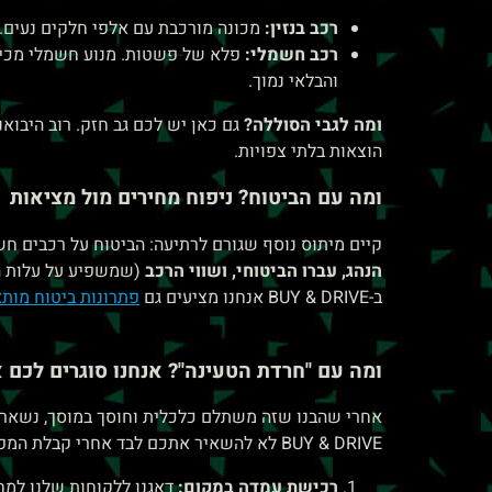
רכב בנזין:
מכונה מורכבת עם אלפי חלקים נעים. ר
רכב חשמלי:
פלא של פשטות. מנוע חשמלי מכיל ח
והבלאי נמוך.
ומה לגבי הסוללה?
גם כאן יש לכם גב חזק. רוב היבוא
הוצאות בלתי צפויות.
ומה עם הביטוח? ניפוח מחירים מול מציאות
קיים מיתוס נוסף שגורם לרתיעה: הביטוח על רכבים חשמ
הנהג, עברו הביטוחי, ושווי הרכב
(שמשפיע על עלות הח
ב-BUY & DRIVE אנחנו מציעים גם
פתרונות ביטוח מותא
ומה עם "חרדת הטעינה"? אנחנו סוגרים לכם 
אחרי שהבנו שזה משתלם כלכלית וחוסך במוסך, נשאר ר
BUY & DRIVE לא להשאיר אתכם לבד אחרי קבלת המפתח. הפכנו ל-One Stop Shop אמיתי:
רכישת עמדה במקום:
דאגנו ללקוחות שלנו למחי