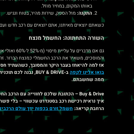
באותו המקום, במחיר מוזל.
התקנה:
מול הספק, שירות מהיר, בטוח ונגיש.
כשאתם יוצאים מאיתנו, אתם יוצאים עם רכב חדש ועם פ
השורה התחתונה: החשמל מנצח
גם אם מדברים
והמוסכים, משאיר את הרכב החשמלי כמנצח הברור. זה נכ
אז למה להיאחז בעבר היקר והמסובך, כשהעתיד חסכו
בואו אלינו לקפה
ב-BUY & DRIVE, נבנ
ממה שחשבתם.
Buy & Drive – הכתובת שלכם לחווייה עם ה
איך נראית רכישת רכב בסטנדרט עכשווי – בלי פשרו
הרחבת קריאה:
חשמל זורם בכפות ידך עולם הרכבי