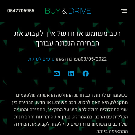
שִׂים
BUY
&
DRIVE
0547706955
לֵב:
בְּאֲתָר
רכב משומש או חדש? איך לקבוע את
זֶה
הבחירה הנכונה עבורך
מֻפְעֶלֶת
מַעֲרֶכֶת
03/05/2022
מערכת האתר
טיפים לנהג.ת
"נָגִישׁ
בִּקְלִיק"
הַמְּסַיַּעַת
לִנְגִישׁוּת
כשעומדים לקנות רכב חדש, ההחלטה הראשונה שלפעמים
הָאֲתָר.
מתקבלת, היא האם לרכוש רכב משומש או חדש. הבחירה בין
שני המסלולים יכולה להשפיע על התקציב, התמיכה והחוויה
הכללית עם הרכב. במאמר זה, נבחן את היתרונות והחסרונות
של רכבים משומשים וחדשים כדי לעזור לקבוע את הבחירה
המתאימה ביותר.