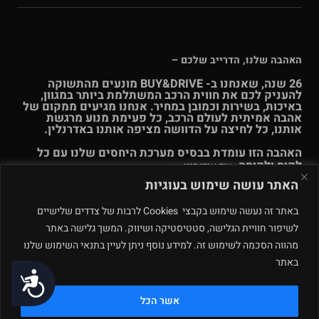
האהבה שלנו, הדרייב שלכם –
26 שנה, שאנחנו ב- BUY&DRIVE מונעים מהתשוקה
להעניק לכם את חווית הרכב המשתלמת ביותר במגוון,
באיכות, בשירות וכמובן במחיר. אנחנו מגיעים ממקום של
אהבה אמיתית לעולם הרכב, כל פעימת מנוע מרגשת
אותנו, כל לחיצה על הדוושה מציפה אותנו באדרנלין.
האהבה הזו עומדת בבסיס מערכת היחסים שלנו עם כל
לקוח ולקוחה.
עוד אודותינו >>
האתר עושה שימוש בעוגיות
© Buy & Drive 2004-2026. כל הזכויות באתר זה שמורות. |
תקנון
באתר זה נעשה שימוש בקבצי Cookies לרבות של צדדים שלישיים
ו
תנאי שימוש
|
מדיניות פרטיות – ינואר 2026
רחוב המלאכה 4, מתחם
לשיפור חוויית הגלישה, סטטיסטיקה ושיווק. המשך גלישה באתר
פולג, נתניה. ט.ל.ח.
מהווה הסכמה לשימוש זה. למידע נוסף ניתן לעיין בתנאי השימוש שלנו
באתר
תחזוקה ע״י
נגישות
אשר הכל