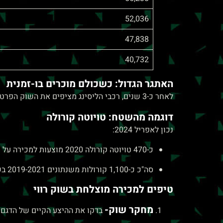
52,036
47,838
40,732
האתגר הגדול: כשכולם מוכרים בו-זמנית
לאחר כ-3 שנים, רכבי הליסינג מציפים את השוק הפרטי במספרים עצומים. התוצאה? היצע גדול שמקשה על מכירת רכבכם הפרטי.
דוגמה מהשטח: טויוטה קורולה
נכון לאפריל 2024:
כ-470 טויוטה קורולה 2020 מוצעות למכירה על ידי סוחרי מכוניות
סה"כ כ-1,100 קורולות משנתונים 2019-2021 בשוק
טיפים למכירה מוצלחת בשוק רווי
מחקר שוק-
בדקו את ההיצע הקיים של הדגם