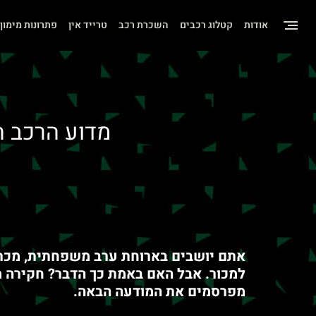
שִׂים
אודות
קטלוג רכבים
השכרת רכב
טרייד אין
פתרונות מימון
לֵב:
בְּאֲתָר
זֶה
מֻפְעֶלֶת
מַעֲרֶכֶת
מדוע הרכב 
"נָגִישׁ
בִּקְלִיק"
הַמְּסַיַּעַת
לִנְגִישׁוּת
הָאֲתָר.
אתם יושבים בארוחת ערב משפחתית, מכריז
לְחַץ
למכור. אבל האם באמת כך הדבר? חקירה 
Control-
מפרסמים את המודעה הבאה
.
F11