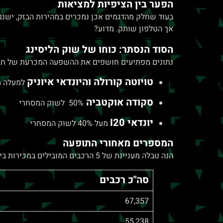
הפער בין הציפיות למציאות
לְהַתְאָמַת
בעוד שחלק מהדגמים אכן נמכרים במהירות הבזק, ישנם
הָאֲתָר
אך הטלפון שותק. מדוע?
לְעִוְורִים
הסוד הנסתר: כוחו של שוק הליסינג
הַמִּשְׁתַּמְּשִׁים
נתונים מפתיעים חושפים את ההשפעה המכרעת של חב
בְּתוֹכְנַת
טויוטה קורולה והיונדאי איוניק
למעלה מ-70% מהמכירות לשוק ה
קוֹרֵא־מָסָךְ;
לְחַץ
סקודה אוקטביה
50% לשוק המסחרי
Control-
יונדאי
I20
מעל 40% לשוק המסחרי
F10
המספרים מאחורי התופעה
לִפְתִיחַת
הנה טבלה מעניינת של 5 הרכבים המובילים במכירות בישראל בין 2017-2023:
תַּפְרִיט
סה"כ רכבים
נְגִישׁוּת.
67,357
55,238