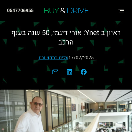
שִׂים
BUY
&
DRIVE
0547706955
לֵב:
בְּאֲתָר
ראיון ב Ynet: אורי דיגמי, 50 שנה בענף
זֶה
הרכב
מֻפְעֶלֶת
מַעֲרֶכֶת
17/02/2025
עלינו בתקשורת
"נָגִישׁ
בִּקְלִיק"
הַמְּסַיַּעַת
לִנְגִישׁוּת
הָאֲתָר.