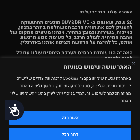
האהבה שלנו, הדרייב שלכם –
26 שנה, שאנחנו ב- BUY&DRIVE מונעים מהתשוקה
להעניק לכם את חווית הרכב המשתלמת ביותר במגוון,
באיכות, בשירות וכמובן במחיר. אנחנו מגיעים ממקום של
אהבה אמיתית לעולם הרכב, כל פעימת מנוע מרגשת
אותנו, כל לחיצה על הדוושה מציפה אותנו באדרנלין.
האהבה הזו עומדת בבסיס מערכת היחסים שלנו עם כל
לקוח ולקוחה.
עוד אודותינו >>
האתר עושה שימוש בעוגיות
© Buy & Drive 2004-2026. כל הזכויות באתר זה שמורות. |
תקנון
באתר זה נעשה שימוש בקבצי Cookies לרבות של צדדים שלישיים
ו
תנאי שימוש
|
מדיניות פרטיות – ינואר 2026
רחוב המלאכה 4, מתחם
לשיפור חוויית הגלישה, סטטיסטיקה ושיווק. המשך גלישה באתר
פולג, נתניה. ט.ל.ח.
מהווה הסכמה לשימוש זה. למידע נוסף ניתן לעיין בתנאי השימוש שלנו
באתר
תחזוקה ע״י
נגישות
אשר הכל
דחה הכל