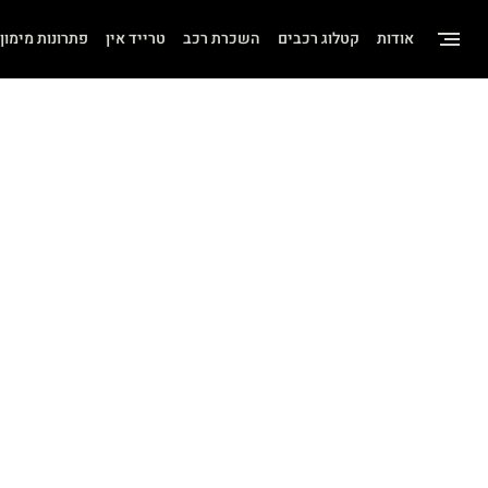
שִׂים
אודות
קטלוג רכבים
השכרת רכב
טרייד אין
פתרונות מימון
לֵב:
בְּאֲתָר
זֶה
מֻפְעֶלֶת
מַעֲרֶכֶת
"נָגִישׁ
בִּקְלִיק"
הַמְּסַיַּעַת
לִנְגִישׁוּת
הָאֲתָר.
לְחַץ
Control-
F11