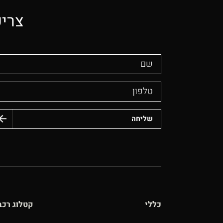
צריכ
שם
טלפון
כללי
קטלוג רכב