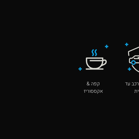
כב עד
קפה &
ת
אקססוריז