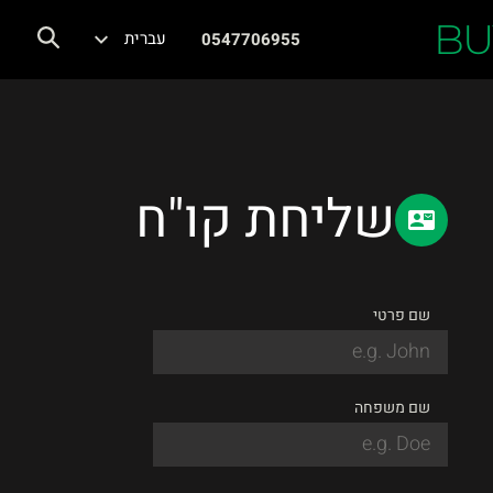
BU
עברית
0547706955
שליחת קו"ח
שם פרטי
שם משפחה