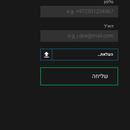
טלפון
דוא"ל
העלאת קו"ח
שליחה