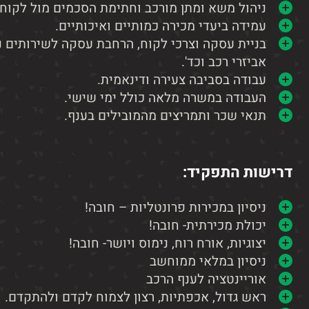
לְהַתְאָמַת
ניהול משא ומתן מורכב וחתימת הסכמים מול לקוחו
עמידה ביעדי מכירה כמותיים ואיכותיים.
הָאֲתָר
בניית עסקה וצרכי לקוח, הרחבת עסקה לשירותים נלוו
לְעִוְורִים
אביזרי רכב וכד'.
הַמִּשְׁתַּמְּשִׁים
עבודה בסביבה צעירה ודינאמית.
בְּתוֹכְנַת
העבודה במשרה מלאה כולל ימי שישי.
תנאי שכר ותמריצים מהמובילים בענף.
קוֹרֵא־מָסָךְ;
לְחַץ
Control-
דרישות התפקיד:
F10
לִפְתִיחַת
ניסיון במכירות פרונטליות – חובה!
יכולת מכירתית- חובה!
תַּפְרִיט
יצוגיות, אורח רוח, נימוס ויושר- חובה!
נְגִישׁוּת.
ניסיון במלאי ממוחשב
אוריינטציה לענף הרכב
ראש גדול, אכפתיות, רצון לצמוח לקדם ולהתקדם.