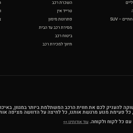
יים
השכרת רכב
ח
טרייד אין
ו
ים – SUV
פתרונות מימון
צ
מסירת רכב עד הבית
ביטוח רכב
תיווך למכירת רכב
- BUY&DRIVE מונעים מהתשוקה להעניק לכם את חווית הרכב המשתלמת ביותר במגוון,
ל פעימת מנוע מרגשת אותנו, כל לחיצה על הדוושה מציפה אותנו
עם כל לקוח ולקוחה.
עוד אודותינו >>