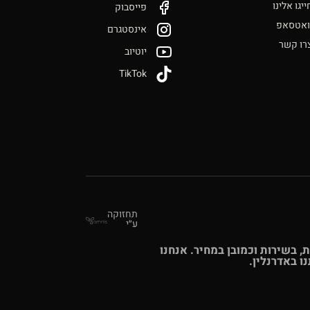
ייגו אלינו
פייסבוק
ואטסאפ
אינסטגרם
רו קשר
יוטיוב
TikTok
תחזוקה
ע״י
 באיכות, בשירות וכמובן במחיר. אנחנו
 באדרנלין.