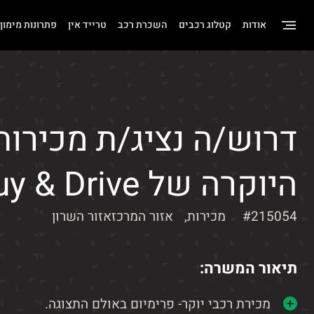
שִׂים
אודות
קטלוג רכבים
השכרת רכב
טרייד אין
פתרונות מימון
לֵב:
בְּאֲתָר
זֶה
מֻפְעֶלֶת
מַעֲרֶכֶת
דרוש/ה נציג/ת מכירו
"נָגִישׁ
בִּקְלִיק"
היוקרה של Buy & Drive
הַמְּסַיַּעַת
לִנְגִישׁוּת
#215054
מכירות,
אזור המרכזאזור השרון
הָאֲתָר.
לְחַץ
תיאור המשרה:
Control-
F11
מכירת רכבי יוקר- פרימיום באולם התצוגה.