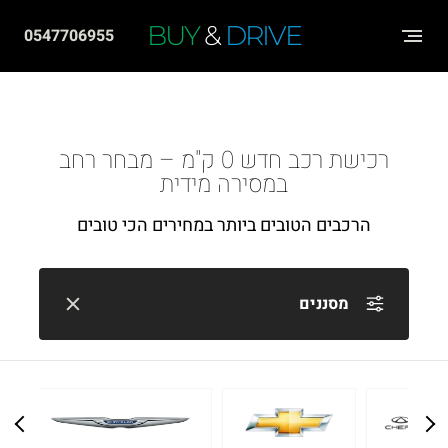
שִׂים
BUY
&
DRIVE
0547706955
לֵב:
בְּאֲתָר
זֶה
מֻפְעֶלֶת
רכישת רכב חדש 0 ק"מ – מבחר רחב
מַעֲרֶכֶת
במסירה מידית
"נָגִישׁ
הרכבים הטובים ביותר במחירים הכי טובים
בִּקְלִיק"
הַמְּסַיַּעַת
לִנְגִישׁוּת
מסננים
הָאֲתָר.