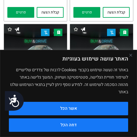
קבלת הצעה
פרטים
קבלת הצעה
פרטים
האתר עושה שימוש בעוגיות
באתר זה נעשה שימוש בקבצי Cookies לרבות של צדדים שלישיים
לשיפור חוויית הגלישה, סטטיסטיקה ושיווק. המשך גלישה באתר
Kia Rio
Kia Rio
מהווה הסכמה לשימוש זה. למידע נוסף ניתן לעיין בתנאי השימוש שלנו
2023
2024
העתקת
Whatsapp
העתקת
Whatsapp
באתר
נגישות
קישור
קישור
מחיר buy and drive
מחיר buy and drive
אשר הכל
₪
₪
64,770
69,770
89,000 ₪
103,000 ₪
דחה הכל
קבלת הצעה
פרטים
קבלת הצעה
פרטים