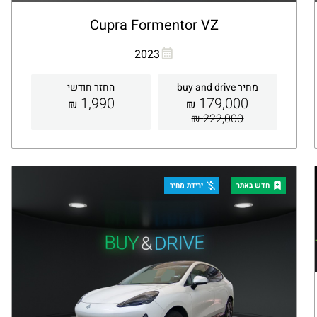
Cupra Formentor VZ
העתקת קישור
Whatsapp
2023
מחיר buy and drive
החזר חודשי
1,990
179,000
₪
₪
222,000 ₪
קבלת הצעה
פרטים
חדש באתר
ירידת מחיר