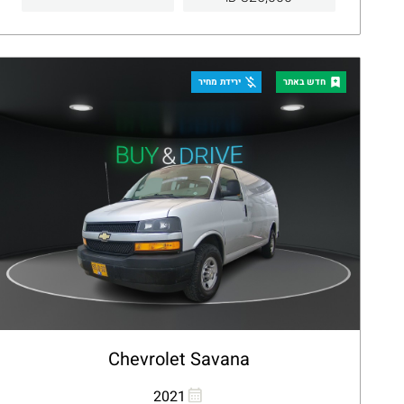
קבלת הצעה
פרטים
חדש באתר
ירידת מחיר
Chevrolet Savana
העתקת קישור
Whatsapp
2021