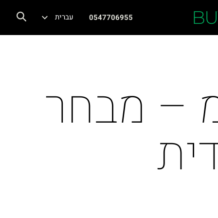
BU
עברית
0547706955
כב חדש 0 ק"מ – מבחר
ית