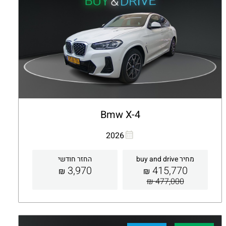
Bmw X-4
העתקת קישור
Whatsapp
2026
מחיר buy and drive
החזר חודשי
3,970
415,770
₪
₪
477,000 ₪