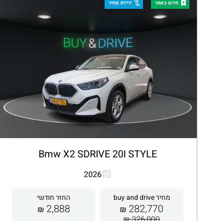
קבלת הצעה
פרטים
חדש באתר
ירידת מחיר
Bmw X2 SDRIVE 20I STYLE
העתקת קישור
Whatsapp
2026
מחיר buy and drive
החזר חודשי
2,888
282,770
₪
₪
326,000 ₪