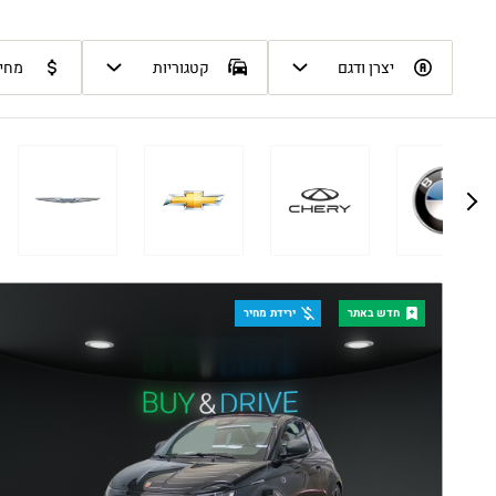
לְהַתְאָמַת
הָאֲתָר
יצרן ודגם
קטגוריות
מחיר
לְעִוְורִים
הַמִּשְׁתַּמְּשִׁים
בְּתוֹכְנַת
קוֹרֵא־מָסָךְ;
לְחַץ
Control-
F10
חדש באתר
ירידת מחיר
לִפְתִיחַת
תַּפְרִיט
נְגִישׁוּת.