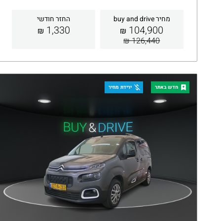
מחיר buy and drive
החזר חודשי
1,330
104,900
₪
₪
126,440 ₪
קבלת הצעה
פרטים
חדש באתר
ירידת מחיר