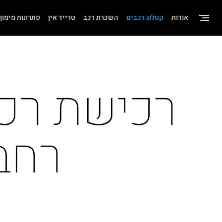
שִׂים
אודות
קטלוג רכבים
השכרת רכב
טרייד אין
פתרונות מימון
לֵב:
בְּאֲתָר
זֶה
מֻפְעֶלֶת
מַעֲרֶכֶת
"נָגִישׁ
בִּקְלִיק"
רחב
הַמְּסַיַּעַת
לִנְגִישׁוּת
הָאֲתָר.
לְחַץ
Control-
F11