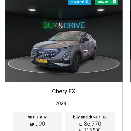
קבלת הצעה
פרטים
חדש באתר
ירידת מחיר
Chery FX
העתקת קישור
Whatsapp
2023
מחיר buy and drive
החזר חודשי
990
86,770
₪
₪
115,500 ₪