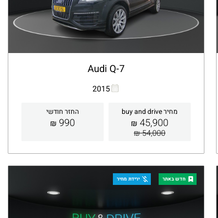
Audi Q-7
העתקת קישור
Whatsapp
2015
מחיר buy and drive
החזר חודשי
990
45,900
₪
₪
54,000 ₪
קבלת הצעה
פרטים
חדש באתר
ירידת מחיר