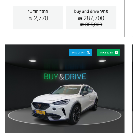
מחיר buy and drive
החזר חודשי
2,770
287,700
₪
₪
355,000 ₪
קבלת הצעה
פרטים
חדש באתר
ירידת מחיר