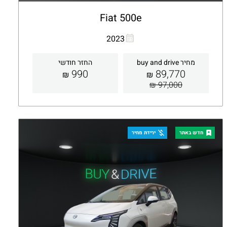
Fiat 500e
העתקת קישור
Whatsapp
2023
מחיר buy and drive
החזר חודשי
990
89,770
₪
₪
97,000 ₪
קבלת הצעה
פרטים
חדש באתר
ירידת מחיר