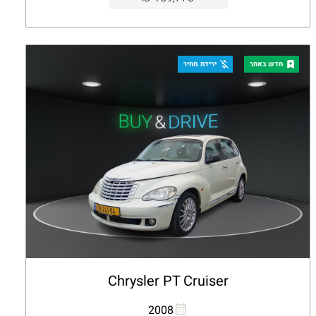
קבלת הצעה
פרטים
חדש באתר
ירידת מחיר
Chrysler PT Cruiser
העתקת קישור
Whatsapp
2008