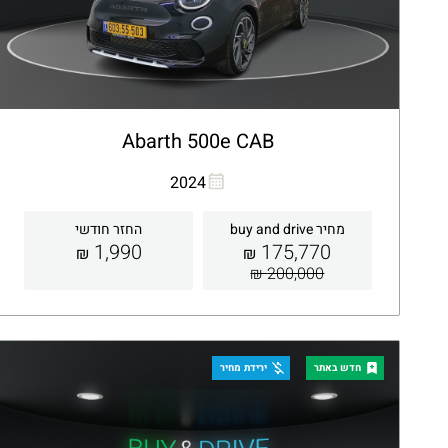
Abarth 500e CAB
העתקת קישור
Whatsapp
2024
מחיר buy and drive
החזר חודשי
1,990
175,770
₪
₪
200,000 ₪
קבלת הצעה
פרטים
חדש באתר
ירידת מחיר