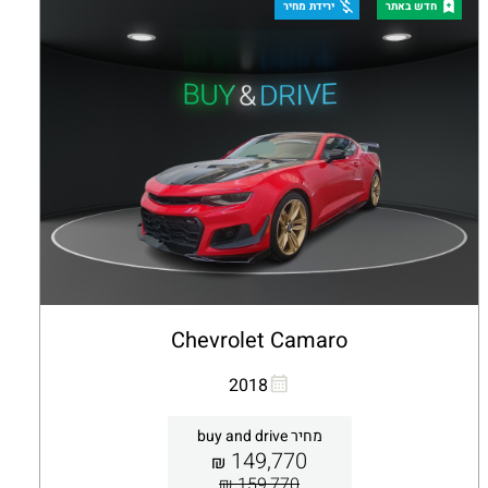
קבלת הצעה
פרטים
חדש באתר
ירידת מחיר
Chevrolet Camaro
העתקת קישור
Whatsapp
2018
מחיר buy and drive
149,770
₪
159,770 ₪