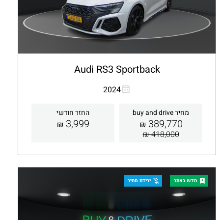
Audi RS3 Sportback
העתקת קישור
Whatsapp
2024
מחיר buy and drive
החזר חודשי
3,999
389,770
₪
₪
418,000 ₪
קבלת הצעה
פרטים
חדש באתר
ירידת מחיר