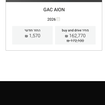
GAC AION
העתקת קישור
Whatsapp
2026
מחיר buy and drive
החזר חודשי
1,570
162,770
₪
₪
172,100 ₪
קבלת הצעה
פרטים