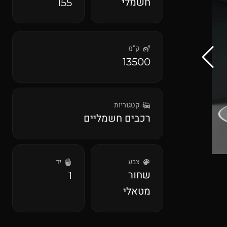
חשמלי
155
ק"מ
13500
קטגוריות
רכבים חשמליים
צבע
יד
שחור
1
מטאלי