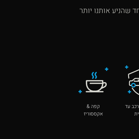
 שהניע אותנו יותר
כב עד
קפה &
ת
אקססוריז