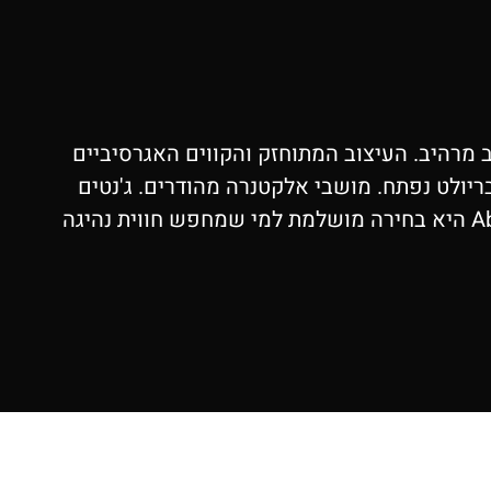
ימים ועיצוב מרהיב. העיצוב המתוחזק והקווים האגרסיביים
יולט נפתח. מושבי אלקטנרה מהודרים. ג'נטים
מיוחדים. מערכת שמע משופרת. קאר פלי אלחוטי, חיישנים, מצלמה ועוד.. ה-Abarth 500e CAB E Turismo היא בחירה מושלמת למי שמחפש חווית נהיגה