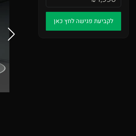
לְהַתְאָמַת
הָאֲתָר
לקביעת פגישה לחץ כאן
לְעִוְורִים
הַמִּשְׁתַּמְּשִׁים
בְּתוֹכְנַת
קוֹרֵא־מָסָךְ;
לְחַץ
Control-
F10
לִפְתִיחַת
תַּפְרִיט
נְגִישׁוּת.