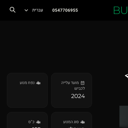
BU
עברית
0547706955
מועד עלייה
נפח מנוע
לכביש
2024
סוג המנוע
כ"ס