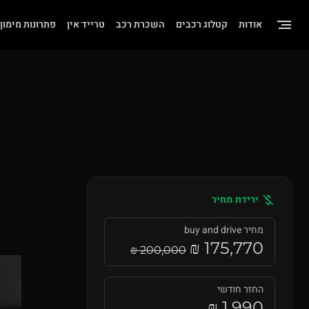
שִׂים
אודות
קטלוג רכבים
השכרת רכב
טרייד אין
פתרונות מימון
לֵב:
בְּאֲתָר
זֶה
מֻפְעֶלֶת
מַעֲרֶכֶת
"נָגִישׁ
בִּקְלִיק"
הַמְּסַיַּעַת
ירידת מחיר
לִנְגִישׁוּת
הָאֲתָר.
מחיר buy and drive
175,770 ₪
לְחַץ
200,000 ₪
Control-
החזר חודשי
F11
1,990 ₪