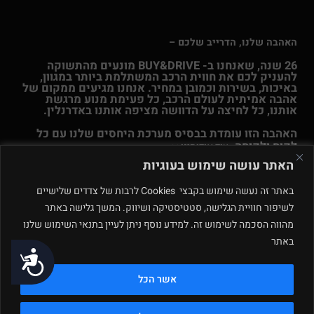
האהבה שלנו, הדרייב שלכם –
26 שנה, שאנחנו ב- BUY&DRIVE מונעים מהתשוקה
להעניק לכם את חווית הרכב המשתלמת ביותר במגוון,
באיכות, בשירות וכמובן במחיר. אנחנו מגיעים ממקום של
אהבה אמיתית לעולם הרכב, כל פעימת מנוע מרגשת
אותנו, כל לחיצה על הדוושה מציפה אותנו באדרנלין.
האהבה הזו עומדת בבסיס מערכת היחסים שלנו עם כל
לקוח ולקוחה.
עוד אודותינו >>
האתר עושה שימוש בעוגיות
© Buy & Drive 2004-2026. כל הזכויות באתר זה שמורות. |
תקנון
באתר זה נעשה שימוש בקבצי Cookies לרבות של צדדים שלישיים
ו
תנאי שימוש
|
מדיניות פרטיות – ינואר 2026
רחוב המלאכה 4, מתחם
לשיפור חוויית הגלישה, סטטיסטיקה ושיווק. המשך גלישה באתר
פולג, נתניה. ט.ל.ח.
מהווה הסכמה לשימוש זה. למידע נוסף ניתן לעיין בתנאי השימוש שלנו
באתר
תחזוקה ע״י
נגישות
אשר הכל