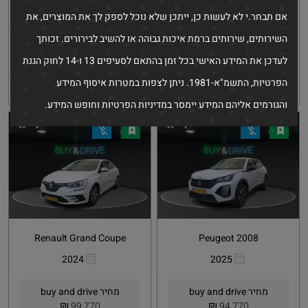
קישור
קישור
אם תבחר.י לא לעשות כן, ייתכן שלא נוכל לספק לך את המוצרים, את
מחיר buy and drive
מחיר buy and drive
₪
₪
37,900
69,770
השירותים, שירותים ברמת איכות גבוהה או להשיב לבירורים. זכותך
68,000 ₪
95,000 ₪
לעדכן את המידע האישי בכל זמן בהתאם לסעיפים 13 ו-14 לחוק הגנת
הפרטיות, התשמ"א-1981. ניתן לצפות במטרות איסוף המידע
קבלת הצעה
פרטים
קבלת הצעה
פרטים
והגורמים אליהם המידע יימסר במדיניות הפרטיות וחופש המידע.
Renault Grand Coupe
Peugeot 2008
2024
2025
העתקת
Whatsapp
העתקת
Whatsapp
קישור
קישור
מחיר buy and drive
מחיר buy and drive
₪
₪
99,770
94,770