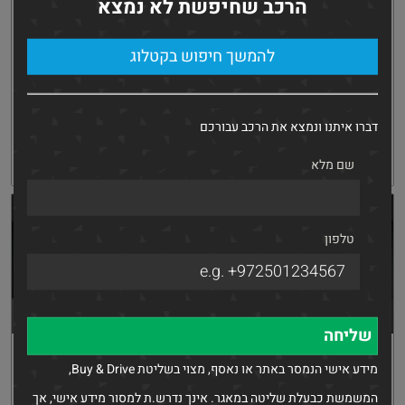
Nissan Sentra
Mercedes GLA-200
הרכב שחיפשת לא נמצא
2022
2021
העתקת
Whatsapp
העתקת
Whatsapp
להמשך חיפוש בקטלוג
קישור
קישור
מחיר buy and drive
מחיר buy and drive
₪
₪
69,770
171,770
95,000 ₪
172,000 ₪
דברו איתנו ונמצא את הרכב עבורכם
קבלת הצעה
פרטים
קבלת הצעה
פרטים
שם מלא
טלפון
Nissan X Trail
Nissan Sentra
מידע אישי הנמסר באתר או נאסף, מצוי בשליטת Buy & Drive,
2017
2022
העתקת
Whatsapp
העתקת
Whatsapp
המשמשת כבעלת שליטה במאגר. אינך נדרש.ת למסור מידע אישי, אך