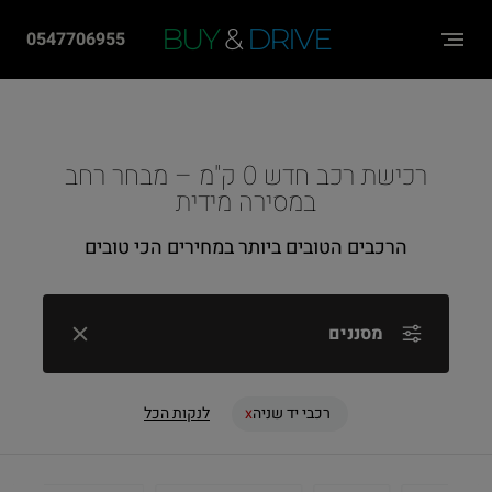
שִׂים
BUY
&
DRIVE
0547706955
לֵב:
בְּאֲתָר
זֶה
מֻפְעֶלֶת
רכישת רכב חדש 0 ק"מ – מבחר רחב
מַעֲרֶכֶת
במסירה מידית
"נָגִישׁ
הרכבים הטובים ביותר במחירים הכי טובים
בִּקְלִיק"
הַמְּסַיַּעַת
לִנְגִישׁוּת
מסננים
הָאֲתָר.
רכבי יד שניה
לנקות הכל