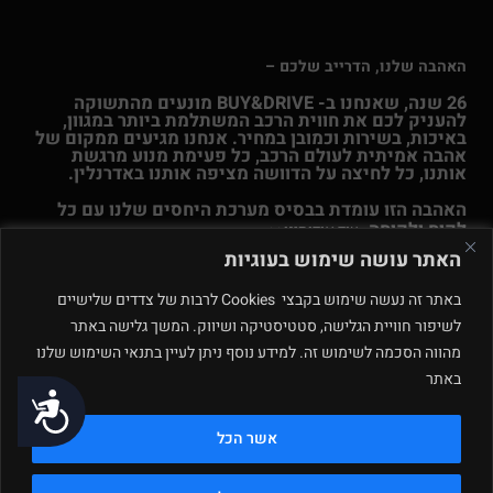
האהבה שלנו, הדרייב שלכם –
26 שנה, שאנחנו ב- BUY&DRIVE מונעים מהתשוקה
להעניק לכם את חווית הרכב המשתלמת ביותר במגוון,
באיכות, בשירות וכמובן במחיר. אנחנו מגיעים ממקום של
אהבה אמיתית לעולם הרכב, כל פעימת מנוע מרגשת
אותנו, כל לחיצה על הדוושה מציפה אותנו באדרנלין.
האהבה הזו עומדת בבסיס מערכת היחסים שלנו עם כל
לקוח ולקוחה.
עוד אודותינו >>
האתר עושה שימוש בעוגיות
© Buy & Drive 2004-2026. כל הזכויות באתר זה שמורות. |
תקנון
באתר זה נעשה שימוש בקבצי Cookies לרבות של צדדים שלישיים
ו
תנאי שימוש
|
מדיניות פרטיות – ינואר 2026
רחוב המלאכה 4, מתחם
לשיפור חוויית הגלישה, סטטיסטיקה ושיווק. המשך גלישה באתר
פולג, נתניה. ט.ל.ח.
מהווה הסכמה לשימוש זה. למידע נוסף ניתן לעיין בתנאי השימוש שלנו
באתר
תחזוקה ע״י
נגישות
אשר הכל