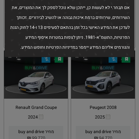
קישור
קישור
אם תבחר.י לא לעשות כן, ייתכן שלא נוכל לספק לך את המוצרים, את
מחיר buy and drive
מחיר buy and drive
₪
₪
37,900
69,770
השירותים, שירותים ברמת איכות גבוהה או להשיב לבירורים. זכותך
68,000 ₪
95,000 ₪
לעדכן את המידע האישי בכל זמן בהתאם לסעיפים 13 ו-14 לחוק הגנת
הפרטיות, התשמ"א-1981. ניתן לצפות במטרות איסוף המידע
קבלת הצעה
פרטים
קבלת הצעה
פרטים
והגורמים אליהם המידע יימסר במדיניות הפרטיות וחופש המידע.
Renault Grand Coupe
Peugeot 2008
2024
2025
העתקת
Whatsapp
העתקת
Whatsapp
קישור
קישור
מחיר buy and drive
מחיר buy and drive
₪
₪
99,770
94,770