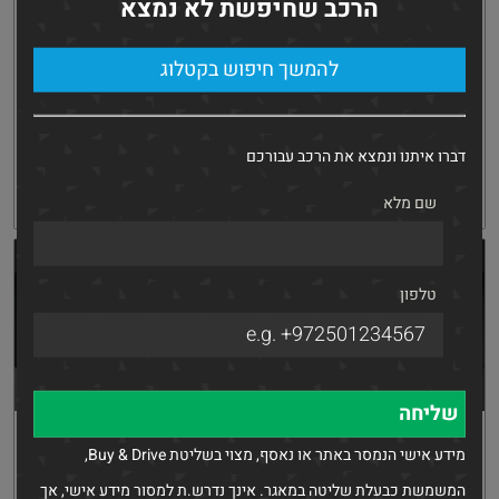
Nissan Sentra
Mercedes GLA-200
הרכב שחיפשת לא נמצא
2022
2021
העתקת
Whatsapp
העתקת
Whatsapp
להמשך חיפוש בקטלוג
קישור
קישור
מחיר buy and drive
מחיר buy and drive
₪
₪
69,770
171,770
95,000 ₪
172,000 ₪
דברו איתנו ונמצא את הרכב עבורכם
קבלת הצעה
פרטים
קבלת הצעה
פרטים
שם מלא
טלפון
Nissan X Trail
Nissan Sentra
מידע אישי הנמסר באתר או נאסף, מצוי בשליטת Buy & Drive,
2017
2022
העתקת
Whatsapp
העתקת
Whatsapp
המשמשת כבעלת שליטה במאגר. אינך נדרש.ת למסור מידע אישי, אך