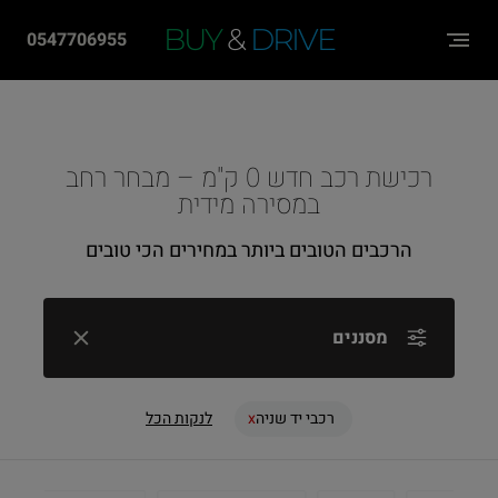
שִׂים
BUY
&
DRIVE
0547706955
לֵב:
בְּאֲתָר
זֶה
מֻפְעֶלֶת
רכישת רכב חדש 0 ק"מ – מבחר רחב
מַעֲרֶכֶת
במסירה מידית
"נָגִישׁ
הרכבים הטובים ביותר במחירים הכי טובים
בִּקְלִיק"
הַמְּסַיַּעַת
לִנְגִישׁוּת
מסננים
הָאֲתָר.
רכבי יד שניה
לנקות הכל