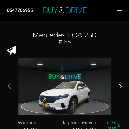
שִׂים
BUY
&
DRIVE
0547706955
לֵב:
בְּאֲתָר
זֶה
Mercedes EQA 250
מֻפְעֶלֶת
Elite
מַעֲרֶכֶת
"נָגִישׁ
בִּקְלִיק"
הַמְּסַיַּעַת
לִנְגִישׁוּת
הָאֲתָר.
ירידת
מחיר buy and drive
החזר חודשי
מחיר