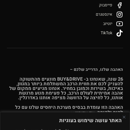
פייסבוק
אינסטגרם
יוטיוב
TikTok
האהבה שלנו, הדרייב שלכם –
26 שנה, שאנחנו ב- BUY&DRIVE מונעים מהתשוקה
להעניק לכם את חווית הרכב המשתלמת ביותר במגוון,
באיכות, בשירות וכמובן במחיר. אנחנו מגיעים ממקום של
אהבה אמיתית לעולם הרכב, כל פעימת מנוע מרגשת
אותנו, כל לחיצה על הדוושה מציפה אותנו באדרנלין.
האהבה הזו עומדת בבסיס מערכת היחסים שלנו עם כל
לקוח ולקוחה.
עוד אודותינו >>
האתר עושה שימוש בעוגיות
© Buy & Drive 2004-2026. כל הזכויות באתר זה שמורות. |
תקנון