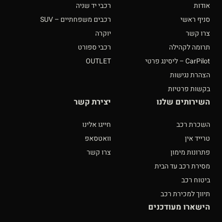
אודות
רכבי יד שניה
סניף ראשי
רכבים משפחתיים – SUV
צרו קשר
יוקרה
תרומה לקהילה
רכבי ספורט
CarPilot – ליסינג פרטי
OUTLET
הצהרת נגישות
בקשות פרטיות
השירותים שלנו
יצירת קשר
השכרת רכב
חייגו אלינו
טרייד אין
וואטסאפ
פתרונות מימון
צרו קשר
מסירת רכב עד הבית
ביטוח רכב
תיווך למכירת רכב
הישארו מעודכנים