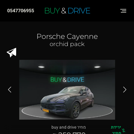
שִׂים
BUY
&
DRIVE
0547706955
לֵב:
בְּאֲתָר
זֶה
Porsche Cayenne
מֻפְעֶלֶת
orchid pack
מַעֲרֶכֶת
"נָגִישׁ
בִּקְלִיק"
הַמְּסַיַּעַת
לִנְגִישׁוּת
הָאֲתָר.
ירידת
מחיר buy and drive
מחיר