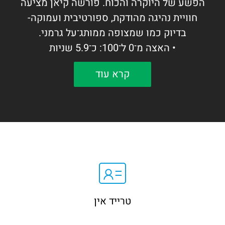
הפשע של היוקרה והכוח. פורשה קיאן מציעה
חוויית נהיגה מהודקת, ספורטיבית ועמוקה-
בדיוק כמו שמצופה ממותג־על גרמני.
• האצה מ־0 ל־100: כ־5.9 שניות
• מנוע 3.0 ל׳ טורבו חזק ובטוח
קרא עוד
• היבירדי 470 כ"ס משולב חשמל, 71 קג"מ
• טווח נסיעה חשמלי בלבד 45 ק"מ
• הנעה כפולה חכמה
• תא נוסעים יוקרתי ומדויק כמו שעון שווייצרי
:חבילת כרונו ספורט, חבילת עור שחור, מערכת
שמע BOSE, גג פנורמי נפתח, חיישני חנייה
קדמי ואחורי עם מצלמה, בורר מצבי נהיגה
בהגה, חימום הגה, פנסי LED, מושבים
חשמליים מלאים+זכרונות חימום מושבים.
טרייד אין
מה מיוחד במותג פורשה?