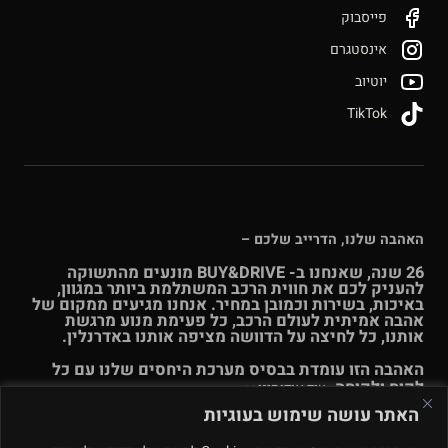
פייסבוק
אינסטגרם
יוטיוב
TikTok
האהבה שלנו, הדרייב שלכם –
26 שנה, שאנחנו ב- BUY&DRIVE מונעים מהתשוקה
להעניק לכם את חווית הרכב המשתלמת ביותר במגוון,
באיכות, בשירות וכמובן במחיר. אנחנו מגיעים ממקום של
אהבה אמיתית לעולם הרכב, כל פעימת מנוע מרגשת
אותנו, כל לחיצה על הדוושה מציפה אותנו באדרנלין.
האהבה הזו עומדת בבסיס מערכת היחסים שלנו עם כל
לקוח ולקוחה.
עוד אודותינו >>
האתר עושה שימוש בעוגיות
© Buy & Drive 2004-2026. כל הזכויות באתר זה שמורות. |
תקנון