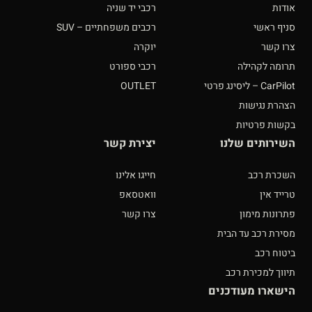
אודות
רכבי יד שניה
סניף ראשי
רכבים משפחתיים – SUV
צרו קשר
יוקרה
תרומה לקהילה
רכבי ספורט
CarPilot – ליסינג פרטי
OUTLET
הצהרת נגישות
בקשות פרטיות
השירותים שלנו
יצירת קשר
השכרת רכב
חייגו אלינו
טרייד אין
וואטסאפ
פתרונות מימון
צרו קשר
מסירת רכב עד הבית
ביטוח רכב
תיווך למכירת רכב
הישארו מעודכנים