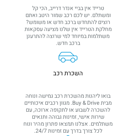
פורשה היא שילוב נדיר בין אלגנטיות, ביצועים
טרייד אין בביי אנדר דרייב, הכי קל
ונשמה של מכונית־על. כל דגם נבנה בהנדסה
ומשתלם. יש לכם רכב שמור היטב ואתם
גרמנית מוקפדת שמעניקה תחושת שליטה
רוצים להתחדש ברכב חדש או משומש?
מחלקת הטרייד אין שלנו מציעה עסקאות
ואיכות שאין שנייה לה. זו מכונית שבכל נסיעה
משתלמות במיוחד למי שרוצה להתרענן
מזכירה לנהג שהוא בוחר להוביל- לא לעקוב
ברכב חדש.
השכרת רכב
בואו ליהנות מהשכרת רכב גמישה ונוחה
מבית Buy & Drive. מגוון רכבים איכותיים
להשכרה לשבוע או לתקופה ארוכה, עם
שירות אישי, זמינות גבוהה ותנאים
משתלמים. אצלנו תמצאו פתרון מהיר ונוח
לכל צורך בדרך עם זמינות 24/7.