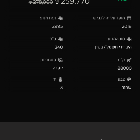
259,770 ₪
278,000 ₪
מועד עלייה לכביש
נפח מנוע
2995
2018
סוג המנוע
כ"ס
היברידי חשמל / בנזין
340
ק"מ
קטגוריות
יוקרה
88000
צבע
יד
שחור
3