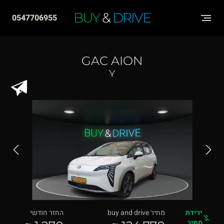
שִׂים
BUY
&
DRIVE
0547706955
לֵב:
בְּאֲתָר
זֶה
GAC AION
מֻפְעֶלֶת
Y
מַעֲרֶכֶת
"נָגִישׁ
בִּקְלִיק"
הַמְּסַיַּעַת
לִנְגִישׁוּת
הָאֲתָר.
ירידת
מחיר buy and drive
החזר חודשי
מחיר