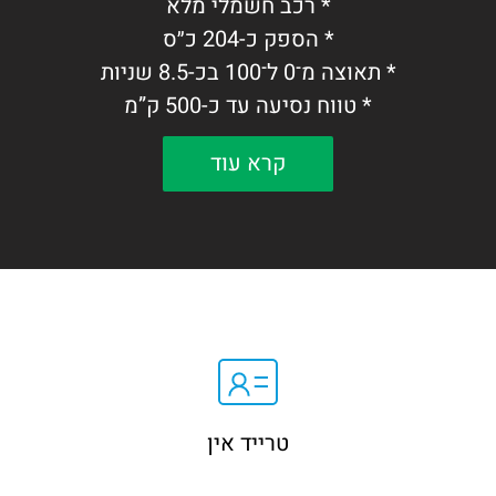
* רכב חשמלי מלא
* הספק כ-204 כ״ס
* תאוצה מ־0 ל־100 בכ-8.5 שניות
* טווח נסיעה עד כ-500 ק”מ
* תא נוסעים מרווח במיוחד עם מסך
קרא עוד
מולטימדיה גדול
* מערכות בטיחות מתקדמות
קרוסאובר חשמלי מרווח, חסכוני ומאובזר
במיוחד.
טרייד אין