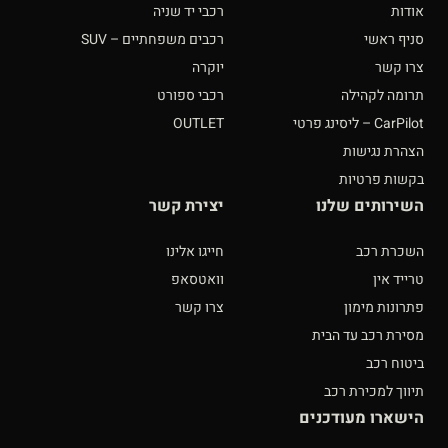
אודות
רכבי יד שניה
סניף ראשי
רכבים משפחתיים – SUV
צרו קשר
יוקרה
תרומה לקהילה
רכבי ספורט
CarPilot – ליסינג פרטי
OUTLET
הצהרת נגישות
בקשות פרטיות
השירותים שלנו
יצירת קשר
השכרת רכב
חייגו אלינו
טרייד אין
וואטסאפ
פתרונות מימון
צרו קשר
מסירת רכב עד הבית
ביטוח רכב
תיווך למכירת רכב
הישארו מעודכנים