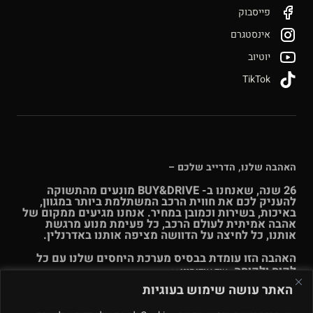
פייסבוק
אינסטגרם
יוטיוב
TikTok
האהבה שלנו, הדרייב שלכם –
26 שנה, שאנחנו ב- BUY&DRIVE מונעים מהתשוקה
להעניק לכם את חווית הרכב המשתלמת ביותר במגוון,
באיכות, בשירות וכמובן במחיר. אנחנו מגיעים ממקום של
אהבה אמיתית לעולם הרכב, כל פעימת מנוע מרגשת
אותנו, כל לחיצה על הדוושה מציפה אותנו באדרנלין.
האהבה הזו עומדת בבסיס מערכת היחסים שלנו עם כל
לקוח ולקוחה.
עוד אודותינו >>
האתר עושה שימוש בעוגיות
© Buy & Drive 2004-2026. כל הזכויות באתר זה שמורות. |
תקנון