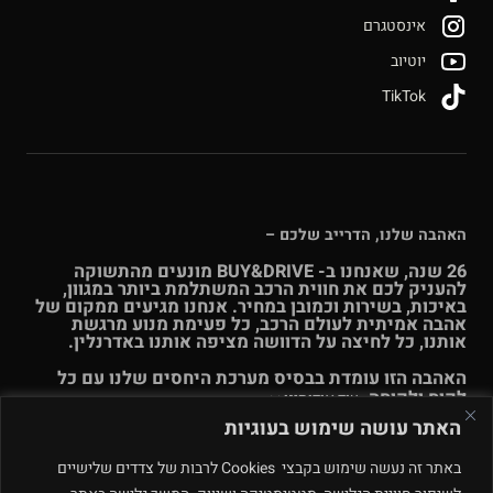
אינסטגרם
יוטיוב
TikTok
האהבה שלנו, הדרייב שלכם –
26 שנה, שאנחנו ב- BUY&DRIVE מונעים מהתשוקה
להעניק לכם את חווית הרכב המשתלמת ביותר במגוון,
באיכות, בשירות וכמובן במחיר. אנחנו מגיעים ממקום של
אהבה אמיתית לעולם הרכב, כל פעימת מנוע מרגשת
אותנו, כל לחיצה על הדוושה מציפה אותנו באדרנלין.
האהבה הזו עומדת בבסיס מערכת היחסים שלנו עם כל
לקוח ולקוחה.
עוד אודותינו >>
האתר עושה שימוש בעוגיות
© Buy & Drive 2004-2026. כל הזכויות באתר זה שמורות. |
תקנון
באתר זה נעשה שימוש בקבצי Cookies לרבות של צדדים שלישיים
ו
תנאי שימוש
|
מדיניות פרטיות – ינואר 2026
רחוב המלאכה 4, מתחם