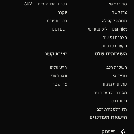
סניף ראשי
רכבים משפחתיים – SUV
צרו קשר
יוקרה
תרומה לקהילה
רכבי ספורט
CarPilot – ליסינג פרטי
OUTLET
הצהרת נגישות
בקשות פרטיות
השירותים שלנו
יצירת קשר
השכרת רכב
חייגו אלינו
טרייד אין
וואטסאפ
פתרונות מימון
צרו קשר
מסירת רכב עד הבית
ביטוח רכב
תיווך למכירת רכב
הישארו מעודכנים
פייסבוק