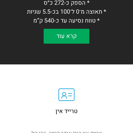
* הספק כ-272 כ״ס
* תאוצה מ־0 ל־100 בכ-5.5 שניות
* טווח נסיעה עד כ-540 ק”מ
* מסך מולטימדיה גדול, מצלמות 360° ומערכות
קרא עוד
בטיחות מתקדמות
קרוסאובר חשמלי מתקדם עם עיצוב מודרני,
ביצועים גבוהים ואבזור עשיר.
טרייד אין