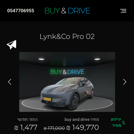
שִׂים
BUY
&
DRIVE
0547706955
לֵב:
בְּאֲתָר
זֶה
Lynk&Co Pro 02
מֻפְעֶלֶת
מַעֲרֶכֶת
"נָגִישׁ
בִּקְלִיק"
הַמְּסַיַּעַת
לִנְגִישׁוּת
הָאֲתָר.
ירידת
מחיר buy and drive
החזר חודשי
מחיר
1,477 ₪
149,770 ₪
171,000 ₪