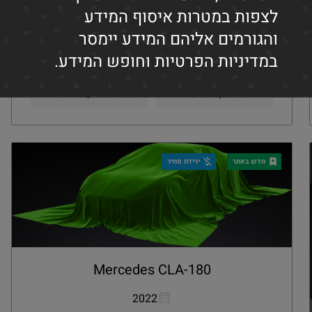
Lexus RX300
העתקת קישור
Whatsapp
לצפות במטרות איסוף המידע
2020
והגורמים אליהם המידע יימסר
במדיניות הפרטיות וחופש המידע.
מחיר buy and drive
החזר חודשי
1,470
127,000
₪
₪
קבלת הצעה
פרטים
חדש באתר
ירידת מחיר
Mercedes CLA-180
העתקת קישור
Whatsapp
2022