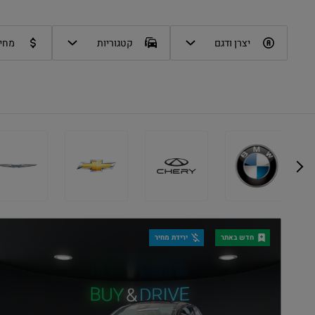
לְהַתְאָמַת
הָאֲתָר
יצרן ודגם
קטגוריות
מחיר
לְעִוְורִים
הַמִּשְׁתַּמְּשִׁים
בְּתוֹכְנַת
קוֹרֵא־מָסָךְ;
לְחַץ
Control-
F10
לִפְתִיחַת
תַּפְרִיט
חדש באתר
ירידת מחיר
נְגִישׁוּת.