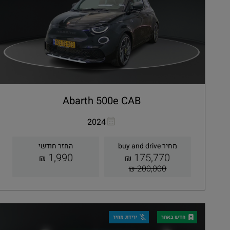
Abarth 500e CAB
העתקת קישור
Whatsapp
2024
מחיר buy and drive
החזר חודשי
1,990
175,770
₪
₪
200,000 ₪
קבלת הצעה
פרטים
חדש באתר
ירידת מחיר