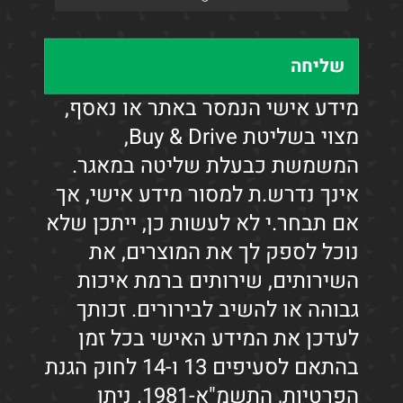
מחיר buy and drive
החזר חודשי
1,990
179,000
₪
₪
222,000 ₪
מידע אישי הנמסר באתר או נאסף,
קבלת הצעה
פרטים
מצוי בשליטת Buy & Drive,
חדש באתר
המשמשת כבעלת שליטה במאגר.
אינך נדרש.ת למסור מידע אישי, אך
אם תבחר.י לא לעשות כן, ייתכן שלא
נוכל לספק לך את המוצרים, את
השירותים, שירותים ברמת איכות
גבוהה או להשיב לבירורים. זכותך
לעדכן את המידע האישי בכל זמן
בהתאם לסעיפים 13 ו-14 לחוק הגנת
הפרטיות, התשמ"א-1981. ניתן