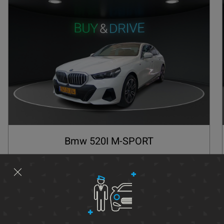
Bmw 520I M-SPORT
העתקת קישור
Whatsapp
2026
מחיר buy and drive
החזר חודשי
4,270
444,770
₪
₪
485,000 ₪