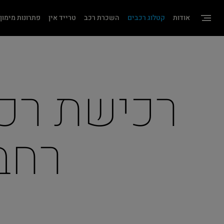
שִׂים
אודות
קטלוג רכבים
השכרת רכב
טרייד אין
פתרונות מימון
לֵב:
בְּאֲתָר
זֶה
מֻפְעֶלֶת
מַעֲרֶכֶת
"נָגִישׁ
בִּקְלִיק"
רחב
הַמְּסַיַּעַת
לִנְגִישׁוּת
הָאֲתָר.
לְחַץ
Control-
F11