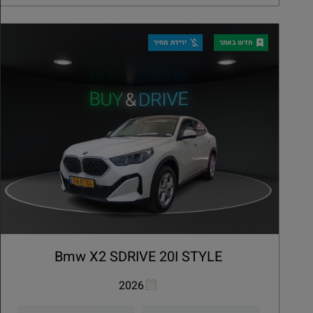
קבלת הצעה
פרטים
חדש באתר
ירידת מחיר
Bmw X2 SDRIVE 20I STYLE
העתקת קישור
Whatsapp
2026