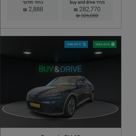
מחיר buy and drive
החזר חודשי
2,888
282,770
₪
₪
326,000 ₪
קבלת הצעה
פרטים
חדש באתר
ירידת מחיר