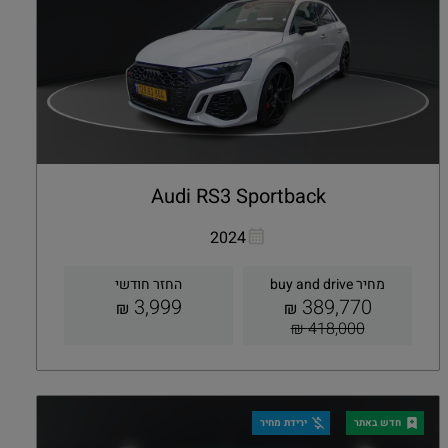
Audi RS3 Sportback
העתקת קישור
Whatsapp
2024
מחיר buy and drive
החזר חודשי
3,999
389,770
₪
₪
418,000 ₪
קבלת הצעה
פרטים
חדש באתר
ירידת מחיר