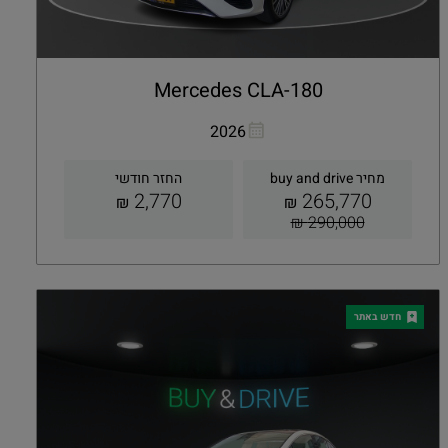
Mercedes CLA-180
העתקת קישור
Whatsapp
2026
מחיר buy and drive
החזר חודשי
2,770
265,770
₪
₪
290,000 ₪
קבלת הצעה
פרטים
חדש באתר