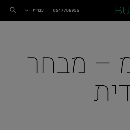
BU
עברית
0547706955
כב חדש 0 ק"מ – מבחר
ית