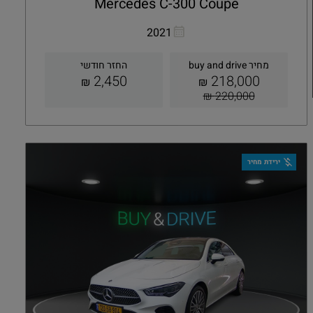
Mercedes C-300 Coupe
העתקת קישור
Whatsapp
2021
מחיר buy and drive
החזר חודשי
2,450
218,000
₪
₪
220,000 ₪
קבלת הצעה
פרטים
ירידת מחיר