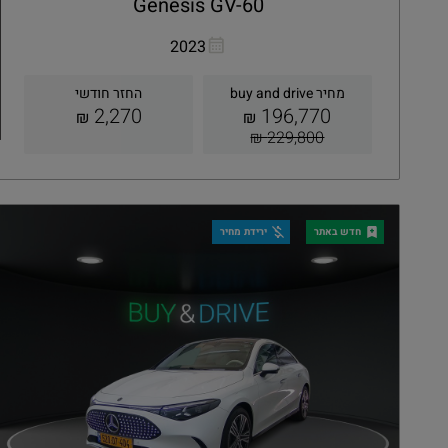
Genesis GV-60
העתקת קישור
Whatsapp
2023
מחיר buy and drive
החזר חודשי
2,270
196,770
₪
₪
229,800 ₪
קבלת הצעה
פרטים
חדש באתר
ירידת מחיר