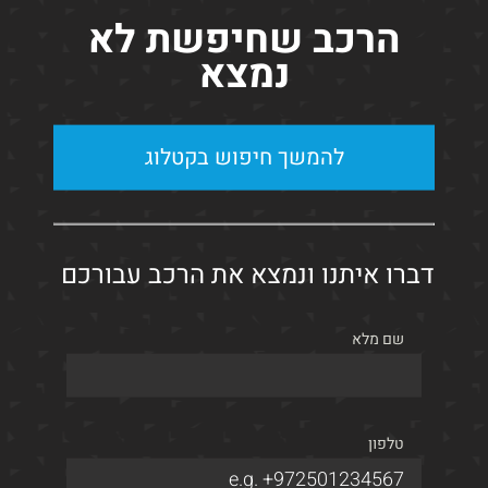
הרכב שחיפשת לא
נמצא
קבלת הצעה
פרטים
חדש באתר
ירידת מחיר
להמשך חיפוש בקטלוג
דברו איתנו ונמצא את הרכב עבורכם
שם מלא
Cupra Formentor VZ
העתקת קישור
Whatsapp
טלפון
2023