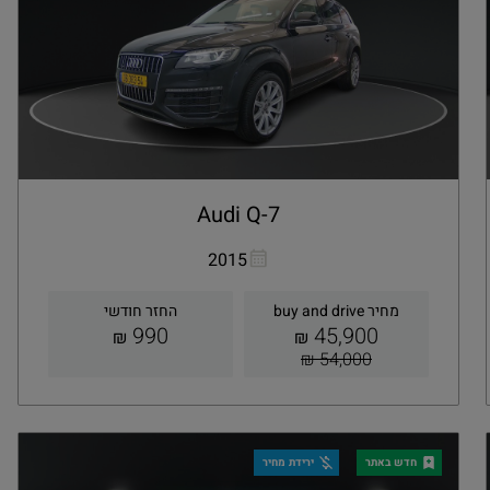
Audi Q-7
העתקת קישור
Whatsapp
2015
מחיר buy and drive
החזר חודשי
990
45,900
₪
₪
54,000 ₪
קבלת הצעה
פרטים
חדש באתר
ירידת מחיר