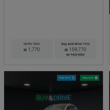
מחיר buy and drive
החזר חודשי
1,770
159,770
₪
₪
162,000 ₪
קבלת הצעה
פרטים
חדש באתר
ירידת מחיר