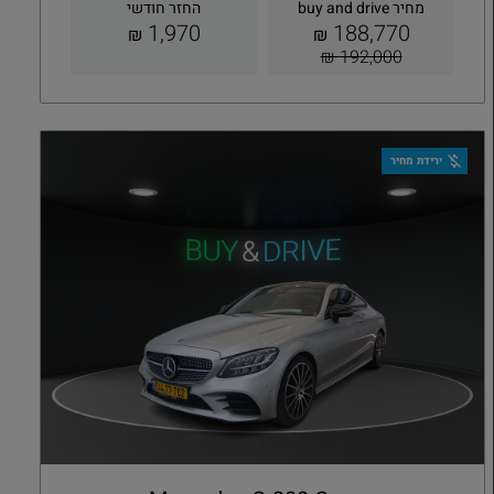
מחיר buy and drive
החזר חודשי
1,970
188,770
₪
₪
192,000 ₪
קבלת הצעה
פרטים
ירידת מחיר