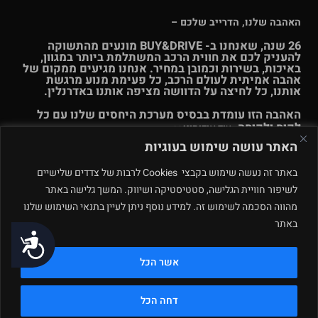
האהבה שלנו, הדרייב שלכם –
26 שנה, שאנחנו ב- BUY&DRIVE מונעים מהתשוקה
להעניק לכם את חווית הרכב המשתלמת ביותר במגוון,
באיכות, בשירות וכמובן במחיר. אנחנו מגיעים ממקום של
אהבה אמיתית לעולם הרכב, כל פעימת מנוע מרגשת
אותנו, כל לחיצה על הדוושה מציפה אותנו באדרנלין.
האהבה הזו עומדת בבסיס מערכת היחסים שלנו עם כל
לקוח ולקוחה.
עוד אודותינו >>
האתר עושה שימוש בעוגיות
© Buy & Drive 2004-2026. כל הזכויות באתר זה שמורות. |
תקנון
באתר זה נעשה שימוש בקבצי Cookies לרבות של צדדים שלישיים
ו
תנאי שימוש
|
מדיניות פרטיות – ינואר 2026
רחוב המלאכה 4, מתחם
לשיפור חוויית הגלישה, סטטיסטיקה ושיווק. המשך גלישה באתר
פולג, נתניה. ט.ל.ח.
מהווה הסכמה לשימוש זה. למידע נוסף ניתן לעיין בתנאי השימוש שלנו
באתר
תחזוקה ע״י
נגישות
אשר הכל
דחה הכל