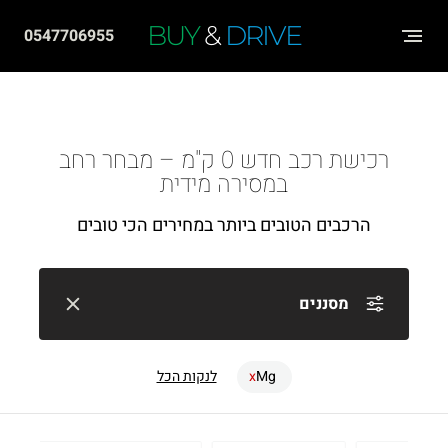
שִׂים
BUY
&
DRIVE
0547706955
לֵב:
בְּאֲתָר
זֶה
מֻפְעֶלֶת
רכישת רכב חדש 0 ק"מ – מבחר רחב
מַעֲרֶכֶת
במסירה מידית
"נָגִישׁ
הרכבים הטובים ביותר במחירים הכי טובים
בִּקְלִיק"
הַמְּסַיַּעַת
לִנְגִישׁוּת
מסננים
הָאֲתָר.
Mg
לנקות הכל