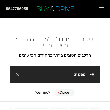
שִׂים
BUY
&
DRIVE
0547706955
לֵב:
בְּאֲתָר
זֶה
מֻפְעֶלֶת
רכישת רכב חדש 0 ק"מ – מבחר רחב
מַעֲרֶכֶת
במסירה מידית
"נָגִישׁ
הרכבים הטובים ביותר במחירים הכי טובים
בִּקְלִיק"
הַמְּסַיַּעַת
לִנְגִישׁוּת
מסננים
הָאֲתָר.
Citroen
לנקות הכל