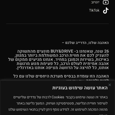
יוטיוב
TikTok
האהבה שלנו, הדרייב שלכם –
26 שנה, שאנחנו ב- BUY&DRIVE מונעים מהתשוקה
להעניק לכם את חווית הרכב המשתלמת ביותר במגוון,
באיכות, בשירות וכמובן במחיר. אנחנו מגיעים ממקום של
אהבה אמיתית לעולם הרכב, כל פעימת מנוע מרגשת
אותנו, כל לחיצה על הדוושה מציפה אותנו באדרנלין.
האהבה הזו עומדת בבסיס מערכת היחסים שלנו עם כל
לקוח ולקוחה.
עוד אודותינו >>
האתר עושה שימוש בעוגיות
© Buy & Drive 2004-2026. כל הזכויות באתר זה שמורות. |
תקנון
באתר זה נעשה שימוש בקבצי Cookies לרבות של צדדים שלישיים
ו
תנאי שימוש
|
מדיניות פרטיות – ינואר 2026
רחוב המלאכה 4, מתחם
לשיפור חוויית הגלישה, סטטיסטיקה ושיווק. המשך גלישה באתר
פולג, נתניה. ט.ל.ח.
מהווה הסכמה לשימוש זה. למידע נוסף ניתן לעיין בתנאי השימוש שלנו