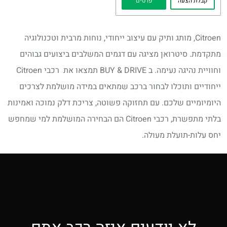
קבלת הצעה
פרטים
Citroen, מותג ותיק עם עיצוב ייחודי, נוחות מרבית וטכנולוגיה
מתקדמת. סיטרואן מציגה עם דגמים המשלבים ביצועים גבוהים
וחוויית נהיגה נעימה. ב BUY & DRIVE תמצאו את רכבי Citroen
ייחודיים ותוכלו לבחור ברכב שמתאים במידה מושלמת לצרכים
היומיומיים שלכם. עם תחזוקה פשוטה, צריכת דלק נמוכה ואמינות
בלתי מתפשרת, רכבי Citroen הם הבחירה המושלמת למי שמחפש
יחס עלות-תועלת מעולה.