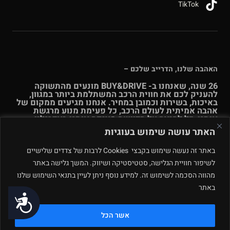
TikTok
האהבה שלנו, הדרייב שלכם –
26 שנה, שאנחנו ב- BUY&DRIVE מונעים מהתשוקה
להעניק לכם את חווית הרכב המשתלמת ביותר במגוון,
באיכות, בשירות וכמובן במחיר. אנחנו מגיעים ממקום של
אהבה אמיתית לעולם הרכב, כל פעימת מנוע מרגשת
אותנו, כל לחיצה על הדוושה מציפה אותנו באדרנלין.
האתר עושה שימוש בעוגיות
האהבה הזו עומדת בבסיס מערכת היחסים שלנו עם כל
לקוח ולקוחה.
עוד אודותינו >>
באתר זה נעשה שימוש בקבצי Cookies לרבות של צדדים שלישיים
לשיפור חוויית הגלישה, סטטיסטיקה ושיווק. המשך גלישה באתר
מהווה הסכמה לשימוש זה. למידע נוסף ניתן לעיין בתנאי השימוש שלנו
© Buy & Drive 2004-2026. כל הזכויות באתר זה שמורות. |
תקנון
ו
תנאי שימוש
|
מדיניות פרטיות – ינואר 2026
רחוב המלאכה 4, מתחם
באתר
נגישות
פולג, נתניה. ט.ל.ח.
אשר הכל
תחזוקה ע״י