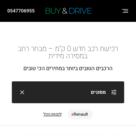
שִׂים
BUY
&
DRIVE
0547706955
לֵב:
בְּאֲתָר
זֶה
מֻפְעֶלֶת
רכישת רכב חדש 0 ק"מ – מבחר רחב
מַעֲרֶכֶת
במסירה מידית
"נָגִישׁ
הרכבים הטובים ביותר במחירים הכי טובים
בִּקְלִיק"
הַמְּסַיַּעַת
לִנְגִישׁוּת
מסננים
הָאֲתָר.
Renault
לנקות הכל