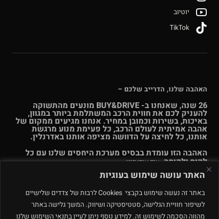
יוטיוב
TikTok
האהבה שלנו, הדרייב שלכם –
26 שנה, שאנחנו ב- BUY&DRIVE מונעים מהתשוקה
להעניק לכם את חווית הרכב המשתלמת ביותר במגוון,
באיכות, בשירות וכמובן במחיר. אנחנו מגיעים ממקום של
אהבה אמיתית לעולם הרכב, כל פעימת מנוע מרגשת
אותנו, כל לחיצה על הדוושה מציפה אותנו באדרנלין.
האהבה הזו עומדת בבסיס מערכת היחסים שלנו עם כל
לקוח ולקוחה.
עוד אודותינו >>
האתר עושה שימוש בעוגיות
© Buy & Drive 2004-2026. כל הזכויות באתר זה שמורות. |
תקנון
באתר זה נעשה שימוש בקבצי Cookies לרבות של צדדים שלישיים
ו
תנאי שימוש
|
מדיניות פרטיות – ינואר 2026
רחוב המלאכה 4, מתחם
לשיפור חוויית הגלישה, סטטיסטיקה ושיווק. המשך גלישה באתר
פולג, נתניה. ט.ל.ח.
מהווה הסכמה לשימוש זה. למידע נוסף ניתן לעיין בתנאי השימוש שלנו