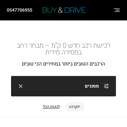
שִׂים
BUY
&
DRIVE
0547706955
לֵב:
בְּאֲתָר
זֶה
מֻפְעֶלֶת
רכישת רכב חדש 0 ק"מ – מבחר רחב
מַעֲרֶכֶת
במסירה מידית
"נָגִישׁ
הרכבים הטובים ביותר במחירים הכי טובים
בִּקְלִיק"
הַמְּסַיַּעַת
לִנְגִישׁוּת
מסננים
הָאֲתָר.
יוקרה
לנקות הכל