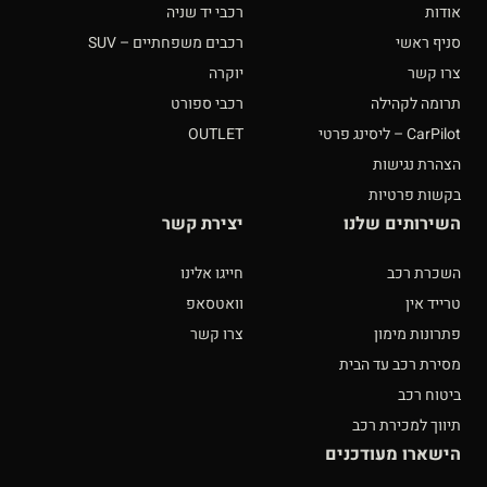
אודות
רכבי יד שניה
סניף ראשי
רכבים משפחתיים – SUV
צרו קשר
יוקרה
תרומה לקהילה
רכבי ספורט
CarPilot – ליסינג פרטי
OUTLET
הצהרת נגישות
בקשות פרטיות
השירותים שלנו
יצירת קשר
השכרת רכב
חייגו אלינו
טרייד אין
וואטסאפ
פתרונות מימון
צרו קשר
מסירת רכב עד הבית
ביטוח רכב
תיווך למכירת רכב
הישארו מעודכנים