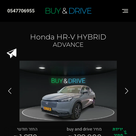
שִׂים
BUY
&
DRIVE
0547706955
לֵב:
בְּאֲתָר
זֶה
Honda HR-V HYBRID
מֻפְעֶלֶת
ADVANCE
מַעֲרֶכֶת
"נָגִישׁ
בִּקְלִיק"
הַמְּסַיַּעַת
לִנְגִישׁוּת
הָאֲתָר.
ירידת
מחיר buy and drive
החזר חודשי
מחיר