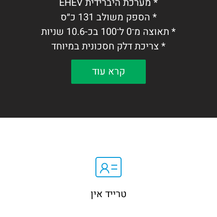
* מערכת היברידית EHEV
* הספק משולב 131 כ״ס
* תאוצה מ־0 ל־100 בכ-10.6 שניות
* צריכת דלק חסכונית במיוחד
* מולטימדיה מתקדמת, בקרת אקלים ומצלמת
קרא עוד
רוורס
* בטיחות: Honda Sensing הכוללת בלימה
אוטונומית, בקרת שיוט אדפטיבית ושמירה על
נתיב
SUV היברידי איכותי, חסכוני ומאובזר עם
אמינות מוכחת.
טרייד אין