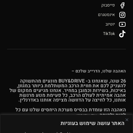
פייסבוק
אינסטגרם
יוטיוב
TikTok
האהבה שלנו, הדרייב שלכם –
26 שנה, שאנחנו ב- BUY&DRIVE מונעים מהתשוקה
להעניק לכם את חווית הרכב המשתלמת ביותר במגוון,
באיכות, בשירות וכמובן במחיר. אנחנו מגיעים ממקום של
אהבה אמיתית לעולם הרכב, כל פעימת מנוע מרגשת
אותנו, כל לחיצה על הדוושה מציפה אותנו באדרנלין.
האהבה הזו עומדת בבסיס מערכת היחסים שלנו עם כל
לקוח ולקוחה.
עוד אודותינו >>
האתר עושה שימוש בעוגיות
© Buy & Drive 2004-2026. כל הזכויות באתר זה שמורות. |
תקנון