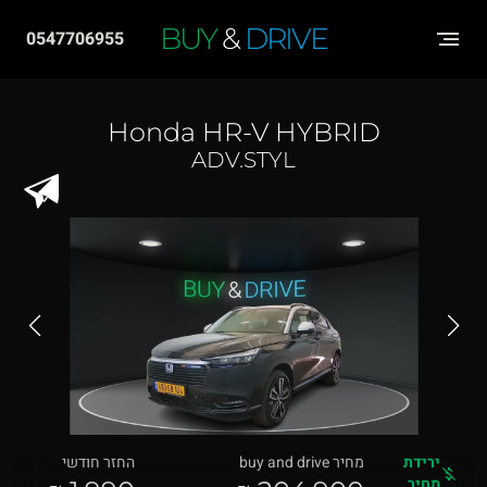
שִׂים
BUY
&
DRIVE
0547706955
לֵב:
בְּאֲתָר
זֶה
Honda HR-V HYBRID
מֻפְעֶלֶת
ADV.STYL
מַעֲרֶכֶת
"נָגִישׁ
בִּקְלִיק"
הַמְּסַיַּעַת
לִנְגִישׁוּת
הָאֲתָר.
ירידת
מחיר buy and drive
החזר חודשי
מחיר