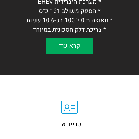
* מערכת היברידית EHEV
* הספק משולב 131 כ״ס
* תאוצה מ־0 ל־100 בכ-10.6 שניות
* צריכת דלק חסכונית במיוחד
* מולטימדיה מתקדמת, בקרת אקלים ומצלמת
קרא עוד
רוורס
* בטיחות: Honda Sensing הכוללת בלימה
אוטונומית, בקרת שיוט אדפטיבית ושמירה על
נתיב
SUV היברידי איכותי, חסכוני ומאובזר עם
אמינות מוכחת.
טרייד אין