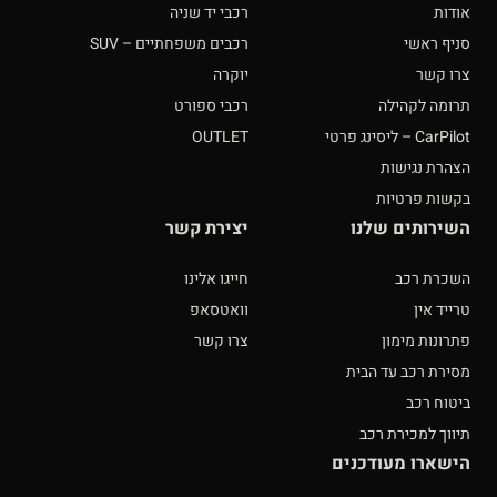
אודות
רכבי יד שניה
סניף ראשי
רכבים משפחתיים – SUV
צרו קשר
יוקרה
תרומה לקהילה
רכבי ספורט
CarPilot – ליסינג פרטי
OUTLET
הצהרת נגישות
בקשות פרטיות
השירותים שלנו
יצירת קשר
השכרת רכב
חייגו אלינו
טרייד אין
וואטסאפ
פתרונות מימון
צרו קשר
מסירת רכב עד הבית
ביטוח רכב
תיווך למכירת רכב
הישארו מעודכנים