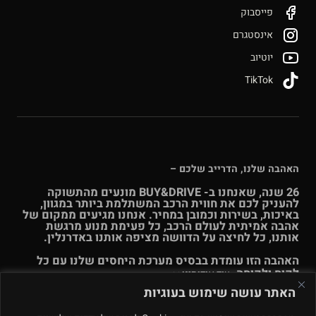
פייסבוק
אינסטגרם
יוטיוב
TikTok
האהבה שלנו, הדרייב שלכם –
26 שנה, שאנחנו ב- BUY&DRIVE מונעים מהתשוקה
להעניק לכם את חווית הרכב המשתלמת ביותר במגוון,
באיכות, בשירות וכמובן במחיר. אנחנו מגיעים ממקום של
אהבה אמיתית לעולם הרכב, כל פעימת מנוע מרגשת
אותנו, כל לחיצה על הדוושה מציפה אותנו באדרנלין.
האהבה הזו עומדת בבסיס מערכת היחסים שלנו עם כל
לקוח ולקוחה.
עוד אודותינו >>
האתר עושה שימוש בעוגיות
© Buy & Drive 2004-2026. כל הזכויות באתר זה שמורות. |
תקנון