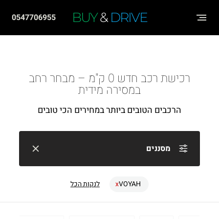
שִׂים
BUY
&
DRIVE
0547706955
לֵב:
בְּאֲתָר
זֶה
מֻפְעֶלֶת
רכישת רכב חדש 0 ק"מ – מבחר רחב
מַעֲרֶכֶת
במסירה מידית
"נָגִישׁ
הרכבים הטובים ביותר במחירים הכי טובים
בִּקְלִיק"
הַמְּסַיַּעַת
לִנְגִישׁוּת
מסננים
הָאֲתָר.
VOYAH
לנקות הכל