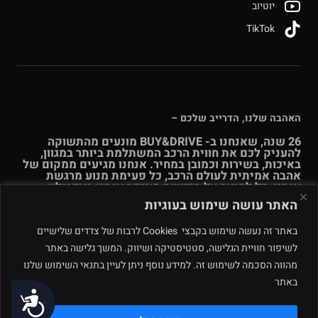
יוטיוב
TikTok
האהבה שלנו, הדרייב שלכם –
26 שנה, שאנחנו ב- BUY&DRIVE מונעים מהתשוקה
להעניק לכם את חווית הרכב המשתלמת ביותר במגוון,
באיכות, בשירות וכמובן במחיר. אנחנו מגיעים ממקום של
אהבה אמיתית לעולם הרכב, כל פעימת מנוע מרגשת
אותנו, כל לחיצה על הדוושה מציפה אותנו באדרנלין.
האתר עושה שימוש בעוגיות
האהבה הזו עומדת בבסיס מערכת היחסים שלנו עם כל
לקוח ולקוחה.
עוד אודותינו >>
באתר זה נעשה שימוש בקבצי Cookies לרבות של צדדים שלישיים
לשיפור חוויית הגלישה, סטטיסטיקה ושיווק. המשך גלישה באתר
מהווה הסכמה לשימוש זה. למידע נוסף ניתן לעיין בתנאי השימוש שלנו
© Buy & Drive 2004-2026. כל הזכויות באתר זה שמורות. |
תקנון
ו
תנאי שימוש
|
מדיניות פרטיות – ינואר 2026
רחוב המלאכה 4, מתחם
באתר
נגישות
פולג, נתניה. ט.ל.ח.